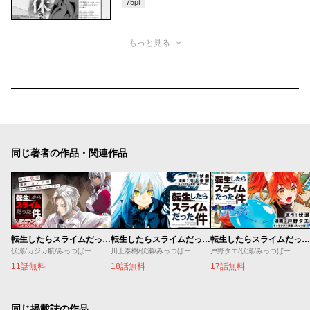
75
pt
もっと見る
同じ著者の作品・関連作品
転生したらスライムだった件 クレイマンREVENGE
転生したらスライムだった件
転生したらスライムだった件 異聞 ～魔国暮らしのトリニティ～
伏瀬/カジカ航/みっつばー
川上泰樹/伏瀬/みっつばー
戸野タエ/伏瀬/みっつばー
11話無料
18話無料
17話無料
同じ掲載誌の作品