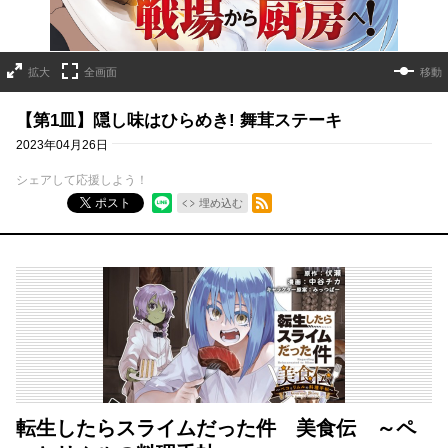
拡大
全画面
移動
【第1皿】隠し味はひらめき! 舞茸ステーキ
2023年04月26日
シェアして応援しよう！
RSSフィード
ポスト
埋め込む
転生したらスライムだった件 美食伝 ～ペ