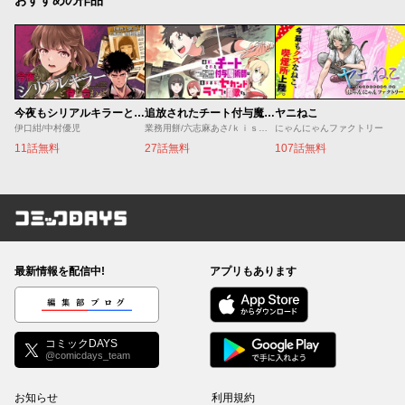
今夜もシリアルキラーと待ち合わせ
追放されたチート付与魔術師は気ままなセカンドライフを謳歌する。 ～俺は武器だけじゃなく、あらゆるものに『強化ポイント』を付与できるし、俺の意思でいつでも効果を解除できるけど、残った人たち大丈夫？～
ヤニねこ
伊口紺/中村優児
業務用餅/六志麻あさ/ｋｉｓｕｉ
にゃんにゃんファクトリー
11話無料
27話無料
107話無料
コミックDAYS
最新情報を配信中!
アプリもあります
編集部ブログ
コミックDAYS
@comicdays_team
お知らせ
利用規約