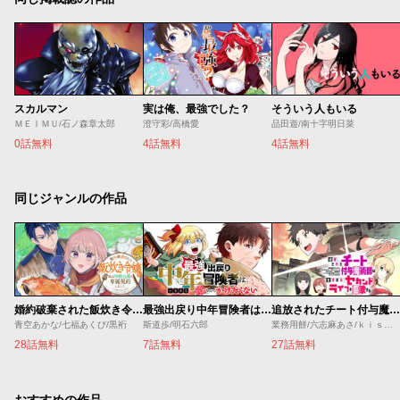
スカルマン
実は俺、最強でした？
そういう人もいる
ＭＥＩＭＵ/石ノ森章太郎
澄守彩/高橋愛
品田遊/南十字明日菜
0話無料
4話無料
4話無料
同じジャンルの作品
婚約破棄された飯炊き令嬢の私は冷酷公爵と専属契約しました～ですが胃袋を掴んだ結果、冷たかった公爵様がどんどん優しくなっています～
最強出戻り中年冒険者は、今さら命なんてかけたくない
追放されたチート付与魔術師は気ままなセカンドライフを謳歌する。 ～俺は武器だけじゃなく、あらゆるものに『強化ポイント』を付与できるし、俺の意思でいつでも効果を解除できるけど、残った人たち大丈夫？～
青空あかな/七福あくび/黒裄
斯道歩/明石六郎
業務用餅/六志麻あさ/ｋｉｓｕｉ
28話無料
7話無料
27話無料
おすすめの作品