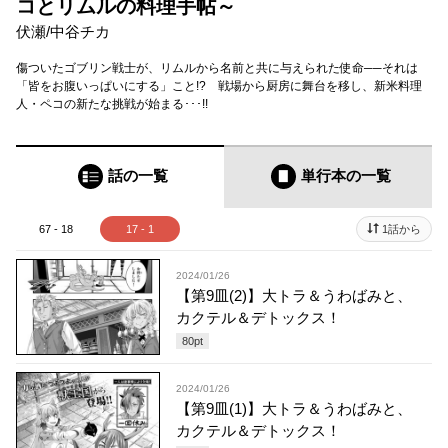
コとリムルの料理手帖～
伏瀬
/
中谷チカ
傷ついたゴブリン戦士が、リムルから名前と共に与えられた使命──それは
「皆をお腹いっぱいにする」こと!? 戦場から厨房に舞台を移し、新米料理
人・ペコの新たな挑戦が始まる･･･!!
話の一覧
単行本
の一覧
67 - 18
17 - 1
1話から
2024/01/26
【第9皿(2)】大トラ＆うわばみと、
カクテル＆デトックス！
80
pt
2024/01/26
【第9皿(1)】大トラ＆うわばみと、
カクテル＆デトックス！