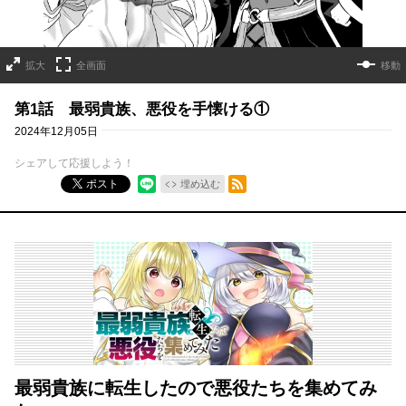
拡大
全画面
移動
第1話 最弱貴族、悪役を手懐ける①
2024年12月05日
シェアして応援しよう！
RSSフィード
ポスト
埋め込む
最弱貴族に転生したので悪役たちを集めてみ