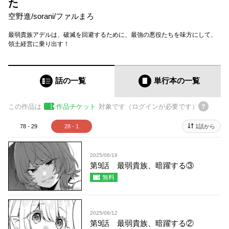
た
空野進
/
sorani
/
ファルまろ
最弱貴族アデルは、破滅を回避するために、最強の悪役たちを味方にして、
領土経営に乗り出す！
話の一覧
単行本
の一覧
この作品は
作品チケット
対象です（ログインが必要です）
78 - 29
28 - 1
1話から
2025/06/19
第9話 最弱貴族、暗躍する③
無料
2025/06/12
第9話 最弱貴族、暗躍する②