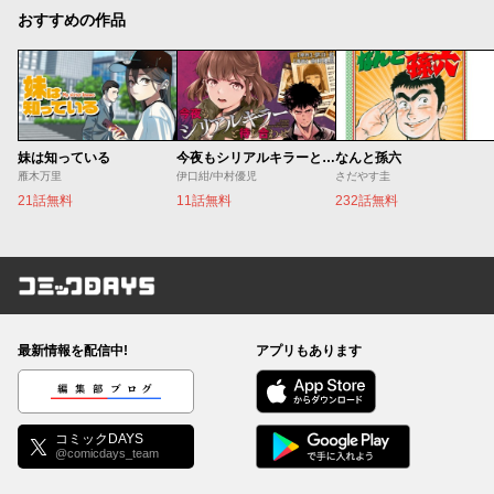
おすすめの作品
妹は知っている
今夜もシリアルキラーと待ち合わせ
なんと孫六
雁木万里
伊口紺/中村優児
さだやす圭
21話無料
11話無料
232話無料
コミックDAYS
最新情報を配信中!
アプリもあります
編集部ブログ
コミックDAYS
@comicdays_team