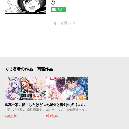
①
無料
もっと見る
同じ著者の作品・関連作品
黒幕一家に転生したけど原作無視して独立する
七聖剣と魔剣の姫【コミカライズ版】
空野進/赤村晃人/笠間三四郎/るろお
エターナル１４歳/御子柴奈々/ファルまろ
4話無料
6話無料