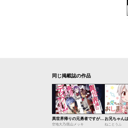
同じ掲載誌の作品
異世界帰りの元勇者ですが、デスゲームに巻き込まれました
お兄ちゃん
空地大乃/黒山メッキ
ねことうふ