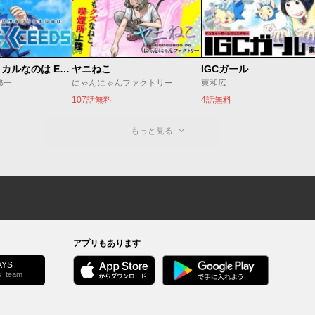
魔法少女リリカルなのは EXCEEDS
ヤニねこ
IGCガール
修一
にゃんにゃんファクトリー
東和広
107話無料
4話無料
もっと見る
アプリもあります
YS
s_team