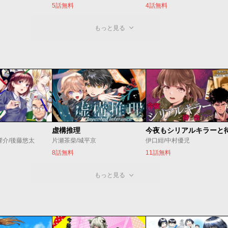
5話無料
4話無料
もっと見る
虚構推理
響介/後藤悠太
片瀬茶柴/城平京
伊口紺/中村優児
8話無料
11話無料
もっと見る