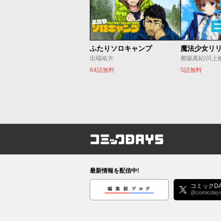
ふたりソロキャンプ
出端祐大
都築真紀/川上
64話無料
5話無料
コミックDAYS
最新情報を配信中!
編集部ブログ
コミックDA
@comicday