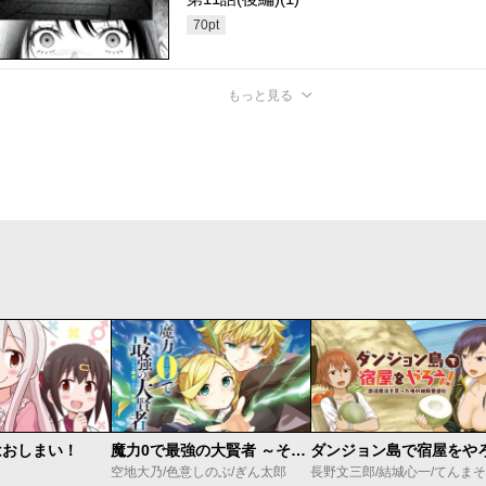
70
pt
もっと見る
はおしまい！
魔力0で最強の大賢者 ～それは魔法ではない、物理だ！～
空地大乃/色意しのぶ/ぎん太郎
長野文三郎/結城心一/てんまそ