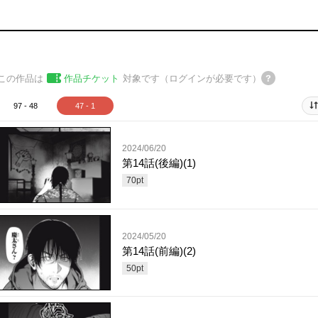
この作品は
作品チケット
対象です（ログインが必要です）
97 - 48
47 - 1
2024/06/20
第14話(後編)(1)
70
pt
2024/05/20
第14話(前編)(2)
50
pt