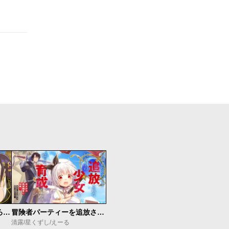
ダンジョン島で宿屋をやろう！ 創造魔法を貰った俺の細腕繁盛記
冒険者パーティーを追放された回復士の少女を拾って育成したら、まさかの最強職業に転職!? おまけに彼女の様子が何やらおかしくて…
清露/星くずし/えーる