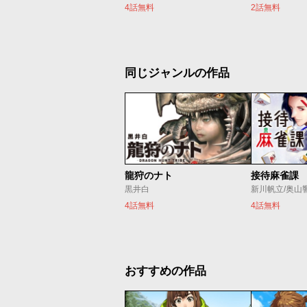
4話無料
2話無料
同じジャンルの作品
龍狩のナト
接待麻雀課
黒井白
新川帆立/奥山
4話無料
4話無料
おすすめの作品