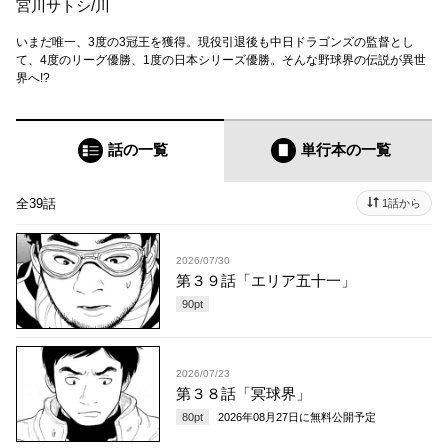
宮川サトシ
/
川
いまだ唯一、3度の3冠王を獲得。現役引退後も中日ドラゴンズの監督とし
て、4度のリーグ優勝、1度の日本シリーズ優勝。そんな野球界の伝説が異世
界へ!?
話の一覧
単行本
の一覧
全39話
1話から
2026/07/30
第３９話「エリア五十一」
90
pt
2026/07/23
第３８話「冥球界」
80
pt
2026年08月27日
に無料公開予定