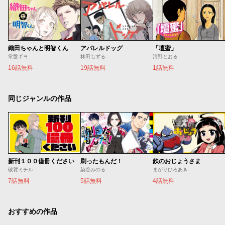
織田ちゃんと明智くん
アパレルドッグ
「壇蜜」
常盤ギヨ
林田もずる
清野とおる
16話無料
19話無料
1話無料
同じジャンルの作品
新刊１００億冊ください
刷ったもんだ！
鉄のおじょうさま
破賀ミチル
染谷みのる
まがりひろあき
7話無料
5話無料
4話無料
おすすめの作品