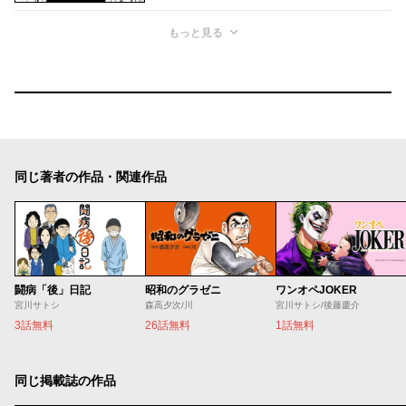
もっと見る
同じ著者の作品・関連作品
闘病「後」日記
昭和のグラゼニ
ワンオペJOKER
宮川サトシ
森高夕次/川
宮川サトシ/後藤慶介
3話無料
26話無料
1話無料
同じ掲載誌の作品