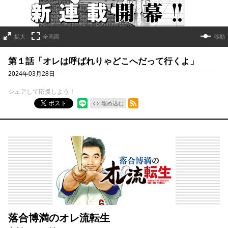
拡大
全画面
移動
第１話「オレは呼ばれりゃどこへだって行くよ」
2024年03月28日
シェアして応援しよう！
RSSフィード
ポスト
埋め込む
落合博満のオレ流転生