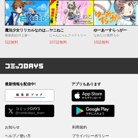
魔法少女リリカルなのは EXCEEDS
ヤニねこ
ゆーあーすらっがー
都築真紀/川上修一
にゃんにゃんファクトリー
なめたけ/真野ろか
5話無料
107話無料
10話無料
コミックDAYS
最新情報を配信中!
アプリもあります
編集部ブログ
コミックDAYS
@comicdays_team
お知らせ
利用規約
ヘルプ／使い方
プライバシーポリシー