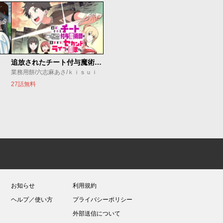
追放されたチート付与魔術師は気ままなセカンドライフを謳歌する。 ～俺は武器だけじゃなく、あらゆるものに『強化ポイント』を付与できるし、俺の意思でいつでも効果を解除できるけど、残った人たち大丈夫？～
業務用餅/六志麻あさ/ｋｉｓｕｉ
27話無料
お知らせ
利用規約
ヘルプ／使い方
プライバシーポリシー
外部送信について