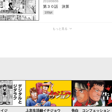
2018/08/06
第３０話 決算
100
pt
もっと見る
カイジ
上京生活録イチジョウ
告白 コンフェッション