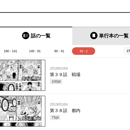
話の一覧
単行本
の一覧
190 - 141
140 - 91
90 - 41
40 - 1
2019/01/04
第３９話 戦場
100
pt
2019/01/04
第３８話 都内
75
pt