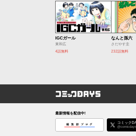
IGCガール
なんと孫六
東和広
さだやす圭
4話無料
232話無料
コミックDAYS
最新情報を配信中!
編集部ブログ
コミックDA
@comicday