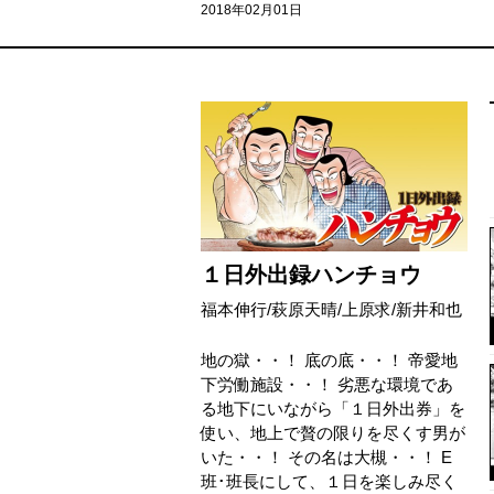
2018年02月01日
１日外出録ハンチョウ
福本伸行
/
萩原天晴
/
上原求
/
新井和也
地の獄・・！ 底の底・・！ 帝愛地
下労働施設・・！ 劣悪な環境であ
る地下にいながら「１日外出券」を
使い、地上で贅の限りを尽くす男が
いた・・！ その名は大槻・・！ E
班･班長にして、１日を楽しみ尽く