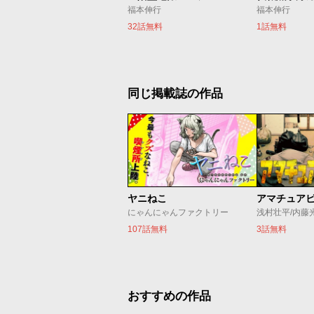
福本伸行
福本伸行
32話無料
1話無料
同じ掲載誌の作品
ヤニねこ
アマチュア
にゃんにゃんファクトリー
浅村壮平/内藤
107話無料
3話無料
おすすめの作品