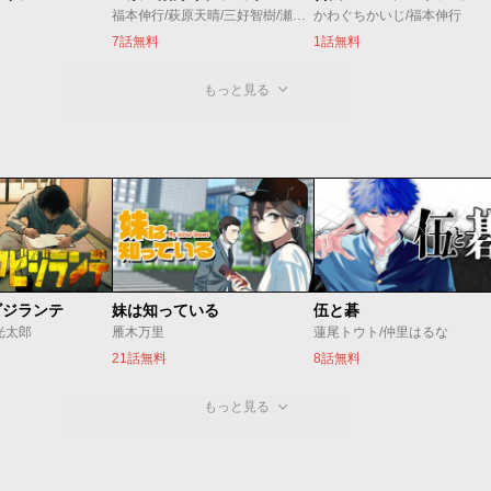
福本伸行/萩原天晴/三好智樹/瀬戸義明
かわぐちかいじ/福本伸行
7話無料
1話無料
もっと見る
ビジランテ
妹は知っている
伍と碁
光太郎
雁木万里
蓮尾トウト/仲里はるな
21話無料
8話無料
もっと見る