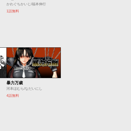
かわぐちかいじ/福本伸行
1話無料
暴力万歳
河本ほむら/なだいにし
4話無料