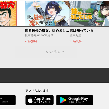
世界最強の魔女、始めました ～私だけ『攻略サイト』を見れる世界で自由に生きます～
妹は知っている
坂木持丸/riritto/戸賀環
雁木万里
23話無料
21話無料
もっと見る
アプリもあります
YS
s_team