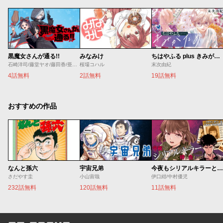
黒魔女さんが通る!!
みなみけ
ちはやふる plus きみがため
石崎洋司/藤堂ヤオ/藤田香/亜沙美
桜場コハル
末次由紀
4話無料
2話無料
19話無料
おすすめの作品
なんと孫六
宇宙兄弟
今夜もシリアルキラーと待ち合わせ
さだやす圭
小山宙哉
伊口紺/中村優児
232話無料
120話無料
11話無料