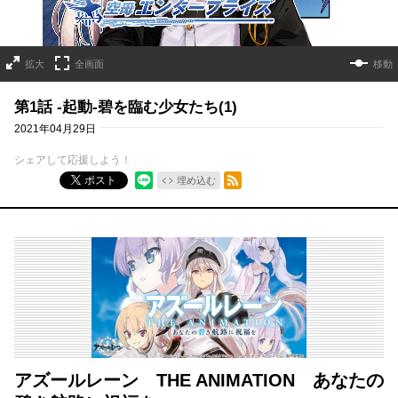
拡大
全画面
移動
第1話 ‐起動‐碧を臨む少女たち(1)
2021年04月29日
シェアして応援しよう！
RSSフィード
ポスト
埋め込む
アズールレーン THE ANIMATION あなたの