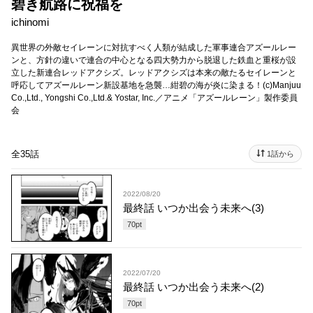
碧き航路に祝福を
ichinomi
異世界の外敵セイレーンに対抗すべく人類が結成した軍事連合アズールレー
ンと、方針の違いで連合の中心となる四大勢力から脱退した鉄血と重桜が設
立した新連合レッドアクシズ。レッドアクシズは本来の敵たるセイレーンと
呼応してアズールレーン新設基地を急襲…紺碧の海が炎に染まる！(c)Manjuu
Co.,Ltd., Yongshi Co.,Ltd.& Yostar, Inc.／アニメ「アズールレーン」製作委員
会
全35話
1話から
2022/08/20
最終話 いつか出会う未来へ(3)
70
pt
2022/07/20
最終話 いつか出会う未来へ(2)
70
pt