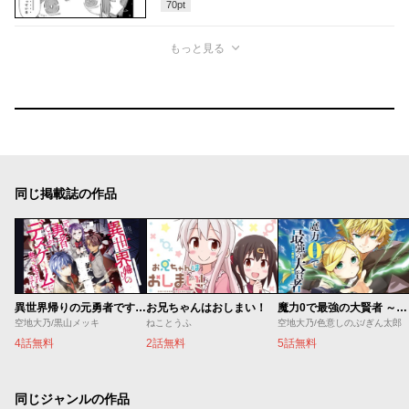
70
pt
もっと見る
同じ掲載誌の作品
異世界帰りの元勇者ですが、デスゲームに巻き込まれました
お兄ちゃんはおしまい！
魔力0で最強の大賢者 ～それは魔法ではない、物理だ！～
空地大乃/黒山メッキ
ねことうふ
空地大乃/色意しのぶ/ぎん太郎
4話無料
2話無料
5話無料
同じジャンルの作品