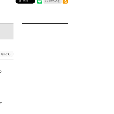
ポスト
埋め込む
1話から
ク
ク