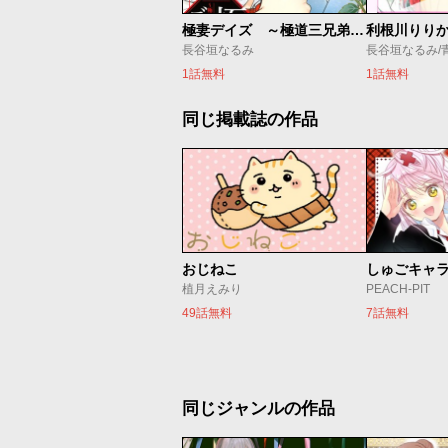
極妻デイズ ～極道三兄弟にせまられてます～
利根川りり
長谷垣なるみ
長谷垣なるみ/
1話無料
1話無料
同じ掲載誌の作品
おじねこ
植月えみり
PEACH-PIT
49話無料
7話無料
同じジャンルの作品