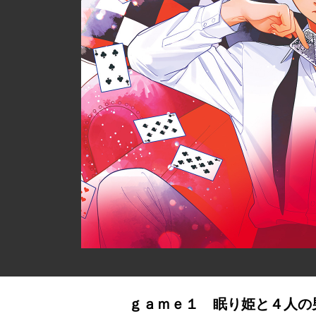
ｇａｍｅ１ 眠り姫と４人の