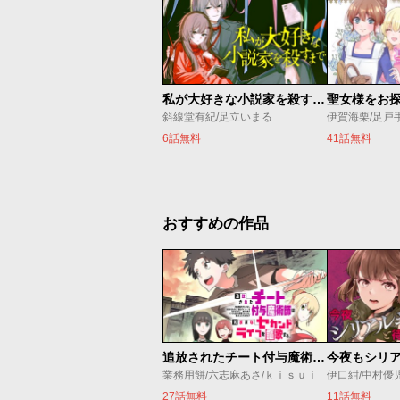
私が大好きな小説家を殺すまで
斜線堂有紀/足立いまる
伊賀海栗/足戸
6話無料
41話無料
おすすめの作品
追放されたチート付与魔術師は気ままなセカンドライフを謳歌する。 ～俺は武器だけじゃなく、あらゆるものに『強化ポイント』を付与できるし、俺の意思でいつでも効果を解除できるけど、残った人たち大丈夫？～
業務用餅/六志麻あさ/ｋｉｓｕｉ
伊口紺/中村優
27話無料
11話無料