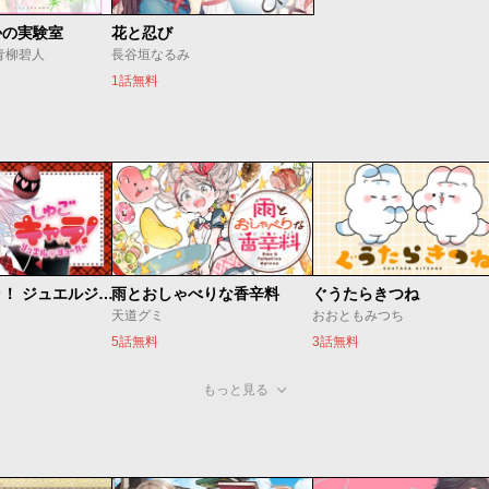
かの実験室
花と忍び
青柳碧人
長谷垣なるみ
1話無料
しゅごキャラ！ ジュエルジョーカー
雨とおしゃべりな香辛料
ぐうたらきつね
天道グミ
おおともみつち
5話無料
3話無料
もっと見る