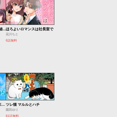
ゼロ婚 ～甘くキケンな極秘任務～
ほろよいロマンスは社長室で
花川ちと
6話無料
魔法少女リリカルなのは EXCEEDS
ツレ猫 マルルとハチ
園田ゆり
81話無料