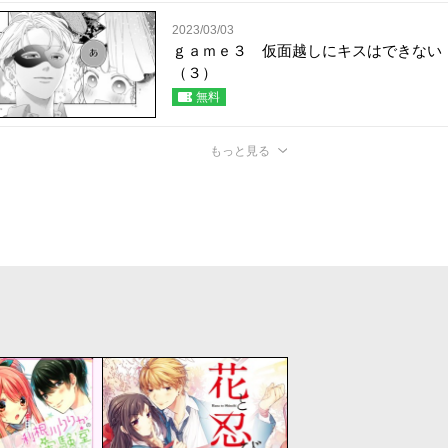
2023/03/03
ｇａｍｅ３ 仮面越しにキスはできない
（３）
無料
もっと見る