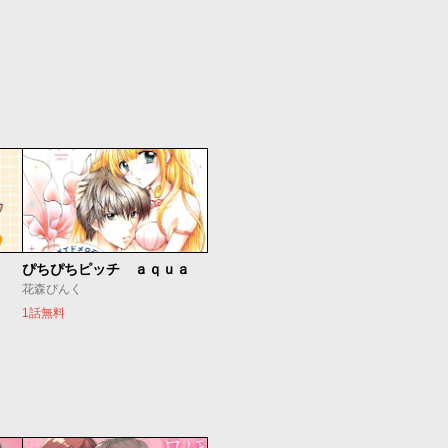
ぴちぴちピッチ ａｑｕａ
花森ぴんく
1話無料