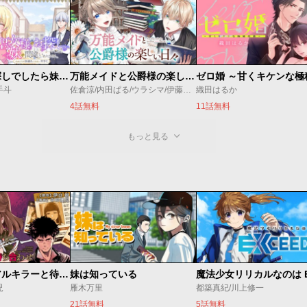
聖女様をお探しでしたら妹で間違いありません。さあどうぞお連れください、今すぐ。
万能メイドと公爵様の楽しい日々
手斗
佐倉涼/内田ぱる/ウラシマ/伊藤テリヤキ
織田はるか
4話無料
11話無料
もっと見る
今夜もシリアルキラーと待ち合わせ
妹は知っている
児
雁木万里
都築真紀/川上修一
21話無料
5話無料