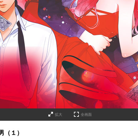
拡大
全画面
男（１）