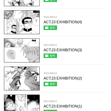
2021/08/12
ACT.23 EXHIBITION(4)
無料
2021/08/12
ACT.23 EXHIBITION(3)
無料
2021/08/12
ACT.23 EXHIBITION(2)
無料
2021/08/12
ACT.23 EXHIBITION(1)