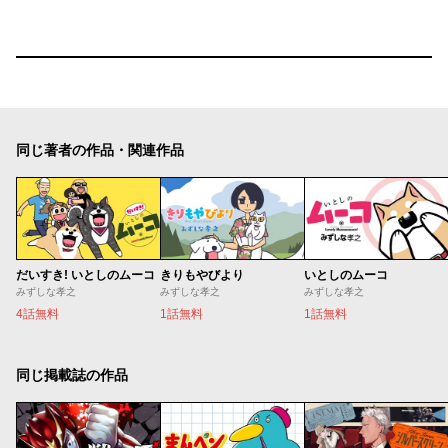
同じ著者の作品・関連作品
だいすき! いとしのムーコ
きりもやびより
いとしのムーコ
みずしな孝之
みずしな孝之
みずしな孝之
4話無料
1話無料
1話無料
同じ掲載誌の作品