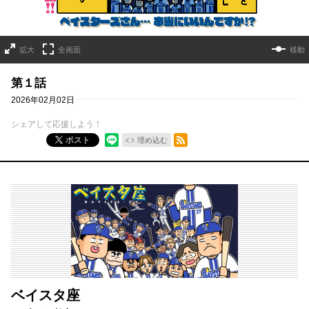
拡大
全画面
移動
第１話
2026年02月02日
シェアして応援しよう！
RSSフィード
ポスト
埋め込む
ベイスタ座