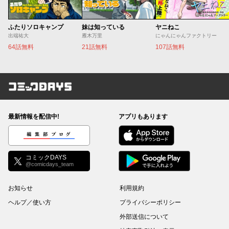
ふたりソロキャンプ
妹は知っている
ヤニねこ
出端祐大
雁木万里
にゃんにゃんファクトリー
64話無料
21話無料
107話無料
コミックDAYS
最新情報を配信中!
アプリもあります
編集部ブログ
コミックDAYS
@comicdays_team
お知らせ
利用規約
ヘルプ／使い方
プライバシーポリシー
外部送信について