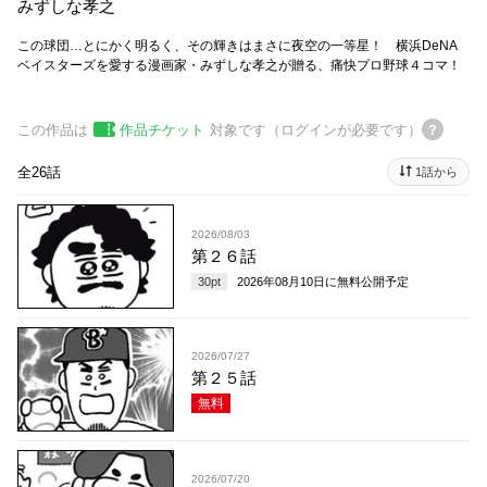
みずしな孝之
この球団…とにかく明るく、その輝きはまさに夜空の一等星！ 横浜DeNA
ベイスターズを愛する漫画家・みずしな孝之が贈る、痛快プロ野球４コマ！
この作品は
作品チケット
対象です（ログインが必要です）
全26話
1話から
2026/08/03
第２６話
30
pt
2026年08月10日
に無料公開予定
2026/07/27
第２５話
無料
2026/07/20