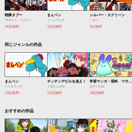
戦隊タブー
まんペン
シルバー・スクリーン
TK2/エド・バルスト
トミムラコタ
いまい
26話無料
10話無料
4話無料
同じジャンルの作品
まんペン
チンチンデビルを追え！
学習マンガ・理科 ウサウサ！
トミムラコタ
くぼたふみお
まきいわ山
10話無料
22話無料
39話無料
おすすめの作品