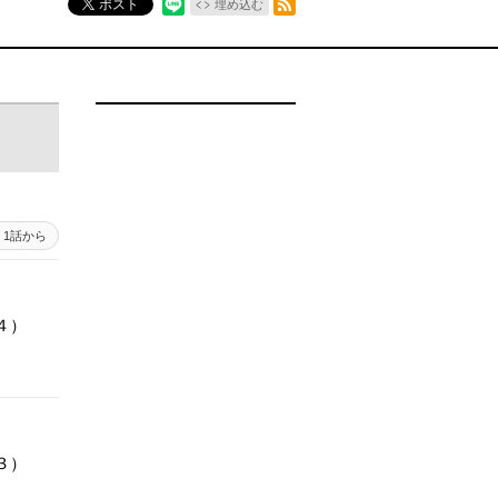
ポスト
埋め込む
1話から
４）
３）