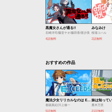
黒魔女さんが通る!!
みなみけ
石崎洋司/藤堂ヤオ/藤田香/亜沙美
桜場コハル
4話無料
2話無料
おすすめの作品
魔法少女リリカルなのは EXCEEDS
妹は知って
都築真紀/川上修一
雁木万里
5話無料
21話無料