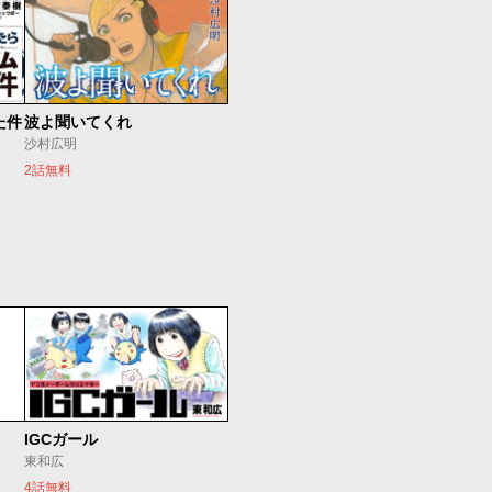
た件
波よ聞いてくれ
沙村広明
2話無料
IGCガール
東和広
4話無料