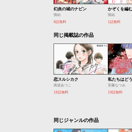
幻炎の城のナビン
かぞくを編
慎結
慎結
8話無料
1話無料
同じ掲載誌の作品
恋スルシカク
南波あつこ
安藤なつみ
16話無料
19話無料
同じジャンルの作品