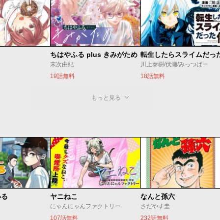
ちはやふる plus きみがため
転生したらスライムだっ
末次由紀
川上泰樹/伏瀬/みっつばー
19話無料
18話無料
もっと見る
いる
ヤニねこ
なんと孫六
にゃんにゃんファクトリー
さだやす圭
107話無料
232話無料