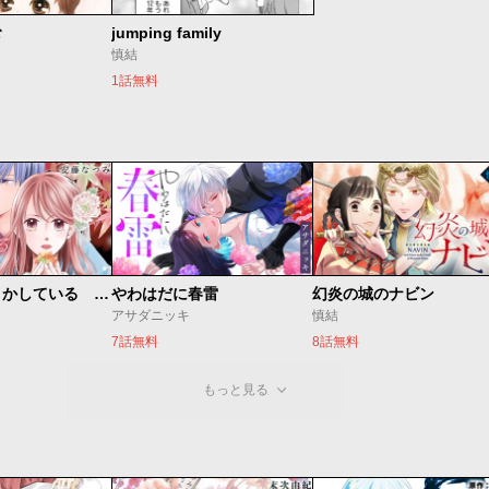
む
jumping family
慎結
1話無料
私たちはどうかしている 妻恋い
やわはだに春雷
幻炎の城のナビン
アサダニッキ
慎結
7話無料
8話無料
もっと見る