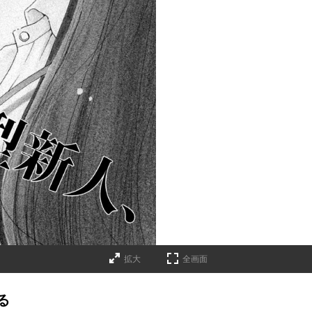
拡大
全画面
る