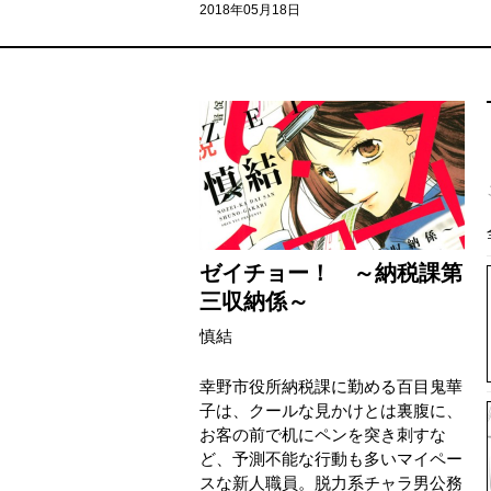
2018年05月18日
ゼイチョー！ ～納税課第
三収納係～
慎結
幸野市役所納税課に勤める百目鬼華
子は、クールな見かけとは裏腹に、
お客の前で机にペンを突き刺すな
ど、予測不能な行動も多いマイペー
スな新人職員。脱力系チャラ男公務