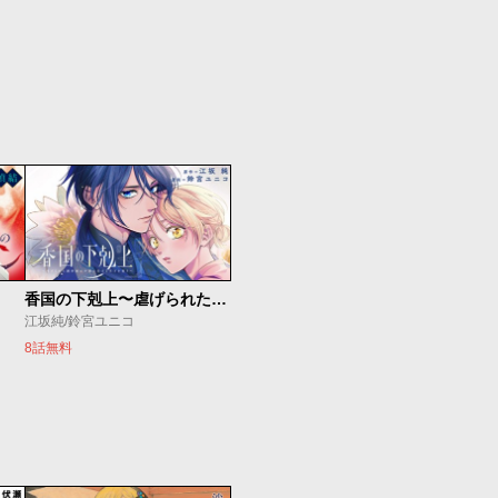
香国の下剋上〜虐げられた調香師は不遇の皇子と天下を狙う〜
江坂純/鈴宮ユニコ
8話無料