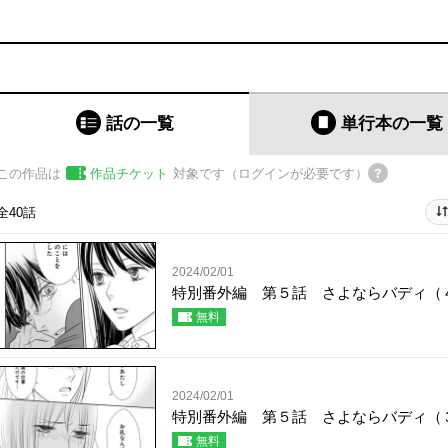
話の一覧
単行本
の一覧
この作品は
作品チケット
対象です（ログインが必要です）
全40話
2024/02/01
特別番外編 第５話 さよならバディ（
無料
2024/02/01
特別番外編 第５話 さよならバディ（
無料