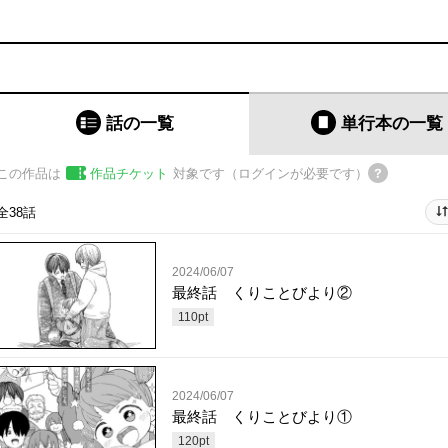
話の一覧
単行本
の一覧
この作品は
作品チケット
対象です（ログインが必要です）
全38話
2024/06/07
最終話 くりことびより②
110
pt
2024/06/07
最終話 くりことびより①
120
pt