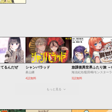
ってるんだぜ
シャンバラッド
眞山継
4話無料
3話無料
もっと見る