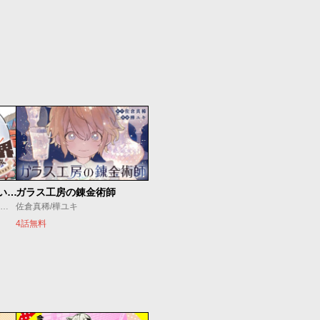
放課後異世界ふたり旅 ～いらない勇者ひきとります～
ガラス工房の錬金術師
海法紀光/藍田鳴/モンスターラウンジ
佐倉真稀/樺ユキ
4話無料