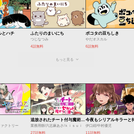
ルとハチ
ふたりのまいにち
ポコタの豆ちしき
つじなつみ
やだオスカル
4話無料
6話無料
もっと見る
追放されたチート付与魔術師は気ままなセカンドライフを謳歌する。 ～俺は武器だけじゃなく、あらゆるものに『強化ポイント』を付与できるし、俺の意思でいつでも効果を解除できるけど、残った人たち大丈夫？～
ファクトリー
業務用餅/六志麻あさ/ｋｉｓｕｉ
伊口紺/中村優児
27話無料
11話無料