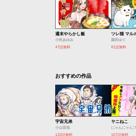
週末やらかし飯
ツレ猫 マル
小村あゆみ
園田ゆり
47話無料
81話無料
おすすめの作品
宇宙兄弟
ヤニねこ
小山宙哉
にゃんにゃん
120話無料
107話無料