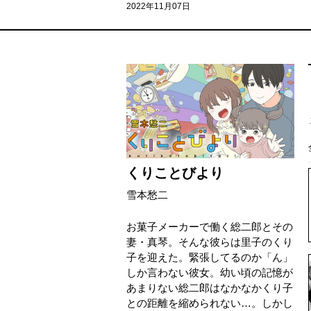
2022年11月07日
くりことびより
雪本愁二
お菓子メーカーで働く総二郎とその
妻・真琴。そんな彼らは里子のくり
子を迎えた。緊張してるのか「ん」
しか言わない彼女。幼い頃の記憶が
あまりない総二郎はなかなかくり子
との距離を縮められない…。しかし