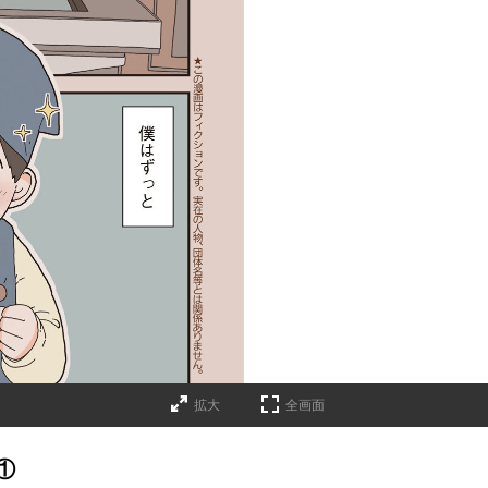
拡大
全画面
①