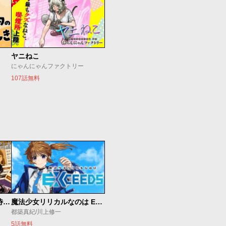
ヤニねこ
にゃんにゃんファクトリー
107話無料
今夜もシリアルキラーと待ち合わせ
魔法少女リリカルなのは EXCEEDS
都築真紀/川上修一
5話無料