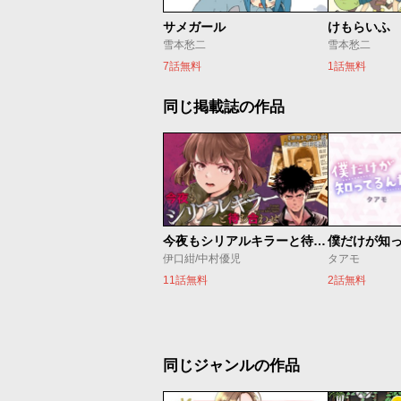
サメガール
けもらいふ
雪本愁二
雪本愁二
7話無料
1話無料
同じ掲載誌の作品
今夜もシリアルキラーと待ち合わせ
僕だけが知
伊口紺/中村優児
タアモ
11話無料
2話無料
同じジャンルの作品