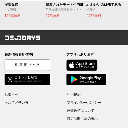
宇宙兄弟
追放されたチート付与魔術師は気ままなセカンドライフを謳歌する。 ～俺は武器だけじゃなく、あらゆるものに『強化ポイント』を付与できるし、俺の意思でいつでも効果を解除できるけど、残った人たち大丈夫？～
かわいいのは俺である
小山宙哉
業務用餅/六志麻あさ/ｋｉｓｕｉ
八寿子
120話無料
27話無料
12話無料
コミックDAYS
最新情報を配信中!
アプリもあります
編集部ブログ
コミックDAYS
@comicdays_team
お知らせ
利用規約
ヘルプ／使い方
プライバシーポリシー
外部送信について
特定商取引法の表示