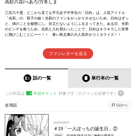
高杉六花
/
べあろ
/
万冬しま
三百六十度、どこから見ても平凡女子中学生の「日向」は、人気アイドル
「光莉」の、双子の妹！光莉のファンをがっかりさせないため、日向はずっ
と、姉のことを秘密にし、目立たないようにふるまってきた。ある日、光莉
のピンチを救うため、光莉と入れ替わったことで、日向はキラキラした世界
に飛びこむことにーー！！ 青い鳥文庫の大人気作がコミカライズ！！
ファンレターを送る
話の一覧
単行本
の一覧
この作品は
作品チケット
対象です（ログインが必要です）
全39話
1話から
2026/08/07
＃19「一人ぼっちの誕生日」②
60
pt
2026年08月21日
に無料公開予定