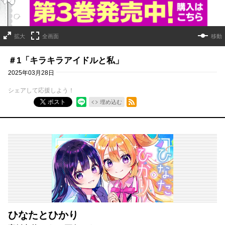
拡大
全画面
移動
＃1「キラキラアイドルと私」
2025年03月28日
シェアして応援しよう！
RSSフィード
ポスト
埋め込む
ひなたとひかり