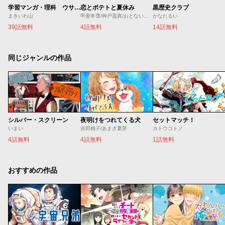
学習マンガ・理科 ウサウサ！
恋とポテトと夏休み
黒歴史クラブ
まきいわ山
甲斐冬雪/神戸遥真/おとないちあき
かなたるい
39話無料
4話無料
14話無料
同じジャンルの作品
シルバー・スクリーン
夜明けをつれてくる犬
セットマッチ！
いまい
吉田桃子/あまぎ夏芽
カトウコトノ
4話無料
4話無料
1話無料
おすすめの作品