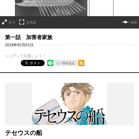
拡大
全画面
移動
第一話 加害者家族
2018年02月01日
シェアして応援しよう！
RSSフィード
ポスト
埋め込む
テセウスの船