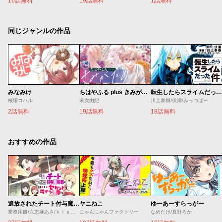
16話無料
19話無料
1話無料
同じジャンルの作品
みなみけ
ちはやふる plus きみがため
転生したらスライムだった件
桜場コハル
末次由紀
川上泰樹/伏瀬/みっつばー
2話無料
19話無料
18話無料
おすすめの作品
追放されたチート付与魔術師は気ままなセカンドライフを謳歌する。 ～俺は武器だけじゃなく、あらゆるものに『強化ポイント』を付与できるし、俺の意思でいつでも効果を解除できるけど、残った人たち大丈夫？～
ヤニねこ
ゆーあーすらっがー
業務用餅/六志麻あさ/ｋｉｓｕｉ
にゃんにゃんファクトリー
なめたけ/真野ろか