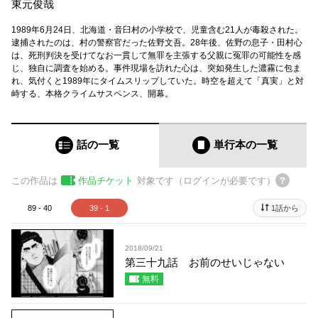
東元俊哉
1989年6月24日、北海道・音臼村の小学校で、児童含む21人が毒殺された。
逮捕されたのは、村の警察官だった佐野文吾。28年後、佐野の息子・田村心
は、死刑判決を受けてなお一貫して無罪を主張する父親に冤罪の可能性を感
じ、独自に調査を始める。事件現場を訪れた心は、突如発生した濃霧に包ま
れ、気付くと1989年にタイムスリップしていた。時空を超えて「真実」と対
峙する、本格クライムサスペンス、開幕。
話の一覧
単行本
の一覧
この作品は
作品チケット
対象です（ログインが必要です）
89 - 40
39 - 1
1話から
2018/09/21
第三十九話 お前のせいじゃない
無料