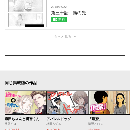
2018/06/22
第三十話 霧の先
無料
もっと見る
同じ掲載誌の作品
織田ちゃんと明智くん
アパレルドッグ
「壇蜜」
常盤ギヨ
林田もずる
清野とおる