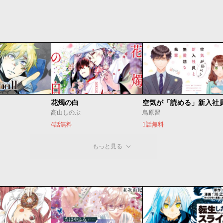
花燭の白
高山しのぶ
鳥原習
4話無料
1話無料
もっと見る