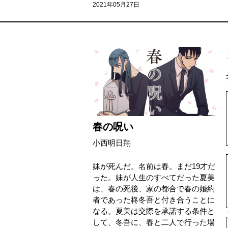
2021年05月27日
春の呪い
小西明日翔
妹が死んだ。名前は春。まだ19才だ
った。妹が人生のすべてだった夏美
は、春の死後、家の都合で春の婚約
者であった柊冬吾と付き合うことに
なる。夏美は交際を承諾する条件と
して、冬吾に、春と二人で行った場