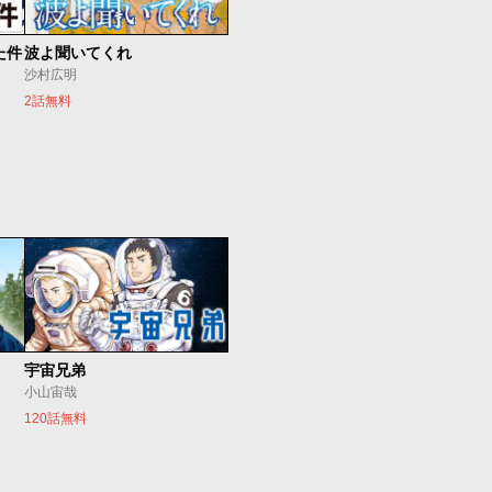
た件
波よ聞いてくれ
沙村広明
2話無料
宇宙兄弟
小山宙哉
120話無料