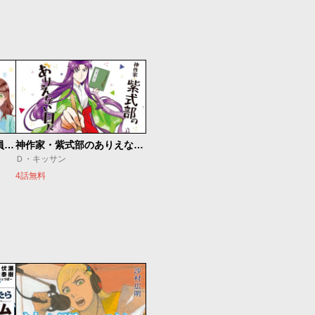
空気が「読める」新入社員と無愛想な先輩
神作家・紫式部のありえない日々
Ｄ・キッサン
4話無料