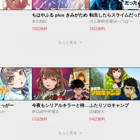
ちはやふる plus きみがため
転生したらスライムだっ
末次由紀
川上泰樹/伏瀬/みっつばー
19話無料
18話無料
もっと見る
らっがー
今夜もシリアルキラーと待ち合わせ
ふたりソロキャンプ
ろか
伊口紺/中村優児
出端祐大
11話無料
64話無料
もっと見る