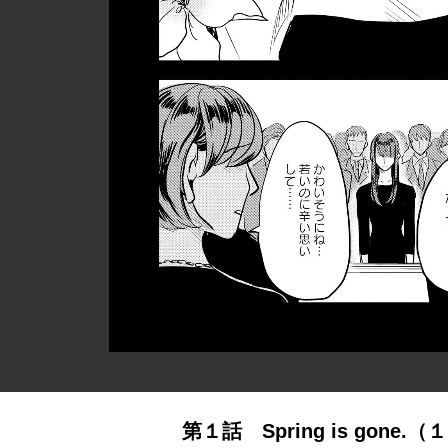
第１話 Spring is gone.（