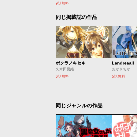
9話無料
同じ掲載誌の作品
ボクラノキセキ
Landreaall
久米田夏緒
おがきちか
6話無料
5話無料
同じジャンルの作品