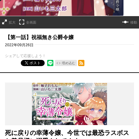
拡大
全画面
移動
【第一話】祝福無き公爵令嬢
2022年09月26日
シェアして応援しよう！
RSSフィード
ポスト
埋め込む
死に戻りの幸薄令嬢、今世では最恐ラスボス