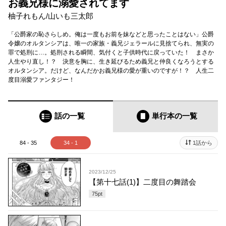
お義兄様に溺愛されてます
柚子れもん
/
山いも三太郎
「公爵家の恥さらしめ。俺は一度もお前を妹などと思ったことはない」公爵
令嬢のオルタンシアは、唯一の家族・義兄ジェラールに見捨てられ、無実の
罪で処刑に…。処刑される瞬間、気付くと子供時代に戻っていた！ まさか
人生やり直し！？ 決意を胸に、生き延びるため義兄と仲良くなろうとする
オルタンシア。だけど、なんだかお義兄様の愛が重いのですが！？ 人生二
度目溺愛ファンタジー！
話の一覧
単行本
の一覧
84 - 35
34 - 1
1話から
2023/12/25
【第十七話(1)】二度目の舞踏会
75
pt