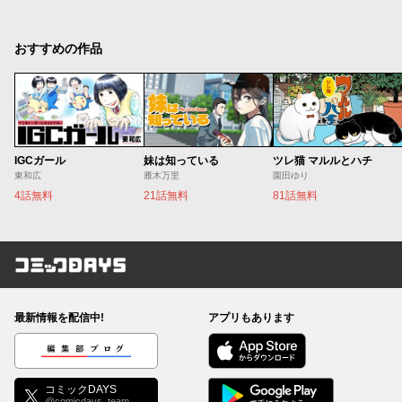
おすすめの作品
IGCガール
妹は知っている
ツレ猫 マルルとハチ
東和広
雁木万里
園田ゆり
4話無料
21話無料
81話無料
コミックDAYS
最新情報を配信中!
アプリもあります
編集部ブログ
コミックDAYS
@comicdays_team