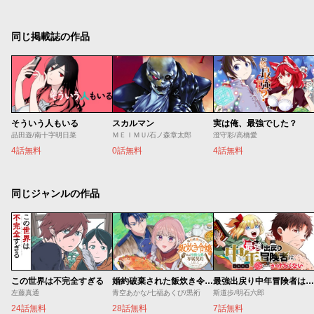
同じ掲載誌の作品
そういう人もいる
スカルマン
実は俺、最強でした？
品田遊/南十字明日菜
ＭＥＩＭＵ/石ノ森章太郎
澄守彩/高橋愛
4話無料
0話無料
4話無料
同じジャンルの作品
この世界は不完全すぎる
婚約破棄された飯炊き令嬢の私は冷酷公爵と専属契約しました～ですが胃袋を掴んだ結果、冷たかった公爵様がどんどん優しくなっています～
最強出戻り中年冒険者は、今さら命なんてかけたくない
左藤真通
青空あかな/七福あくび/黒裄
斯道歩/明石六郎
24話無料
28話無料
7話無料