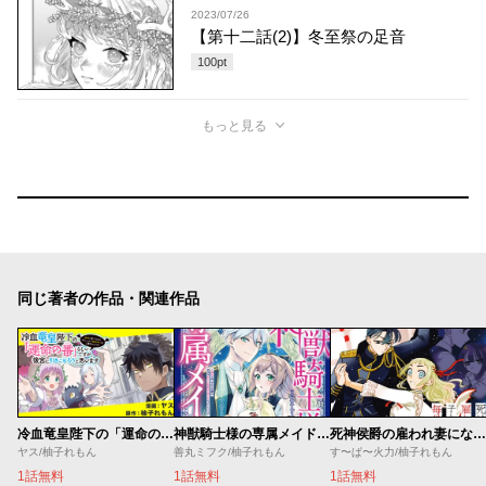
2023/07/26
【第十二話(2)】冬至祭の足音
100
pt
もっと見る
同じ著者の作品・関連作品
冷血竜皇陛下の「運命の番」らしいですが、後宮に引きこもろうと思います ～幼竜を愛でるのに忙しいので皇后争いはご勝手にどうぞ～
神獣騎士様の専属メイド～無能と呼ばれた令嬢は、本当は希少な聖属性の使い手だったようです～
死神侯爵の雇われ妻になりましたが、子どもたちが可愛すぎて毎日幸せです！
ヤス/柚子れもん
善丸ミフク/柚子れもん
す〜ぱ〜火力/柚子れもん
1話無料
1話無料
1話無料