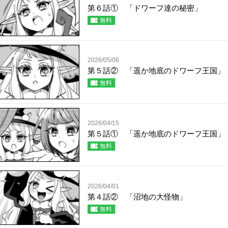
第６話① 「ドワーフ達の秘密」
無料
2026/05/06
第５話② 「遥か地底のドワーフ王国」
無料
2026/04/15
第５話① 「遥か地底のドワーフ王国」
無料
2026/04/01
第４話② 「沼地の大怪物」
無料