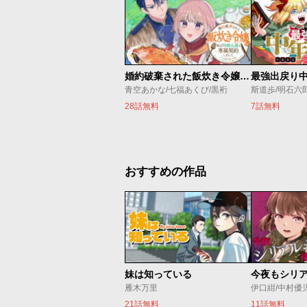
婚約破棄された飯炊き令嬢の私は冷酷公爵と専属契約しました～ですが胃袋を掴んだ結果、冷たかった公爵様がどんどん優しくなっています～
青空あかな/七福あくび/黒裄
斯道歩/明石六
28話無料
7話無料
おすすめの作品
妹は知っている
雁木万里
伊口紺/中村優
21話無料
11話無料