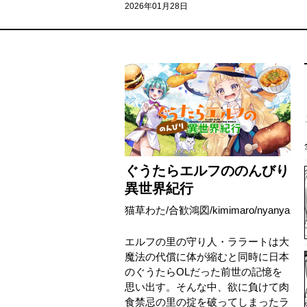
2026年01月28日
ぐうたらエルフののんびり
異世界紀行
猫草わた
/
合歓鴻図
/
kimimaro
/
nyanya
エルフの里の守り人・ララートは大
魔法の代償に体が縮むと同時に日本
のぐうたらOLだった前世の記憶を
思い出す。そんな中、欲に負けて肉
食禁忌の里の掟を破ってしまったラ