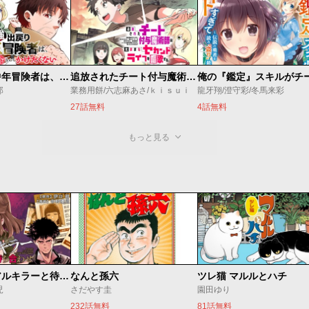
最強出戻り中年冒険者は、今さら命なんてかけたくない
追放されたチート付与魔術師は気ままなセカンドライフを謳歌する。 ～俺は武器だけじゃなく、あらゆるものに『強化ポイント』を付与できるし、俺の意思でいつでも効果を解除できるけど、残った人たち大丈夫？～
郎
業務用餅/六志麻あさ/ｋｉｓｕｉ
龍牙翔/澄守彩/冬馬来彩
27話無料
4話無料
もっと見る
今夜もシリアルキラーと待ち合わせ
なんと孫六
ツレ猫 マルルとハチ
児
さだやす圭
園田ゆり
232話無料
81話無料