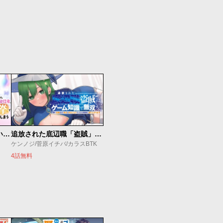
【悲報】清楚系で売っていた底辺配信者、うっかり配信を切り忘れたままSS級モンスターを拳で殴り飛ばしてしまう
追放された底辺職「盗賊」はゲーム知識で無双する。一緒に召喚された先生も外れジョブだったけど効率的に成り上がります
ケンノジ/菅原イチバ/カラスBTK
4話無料