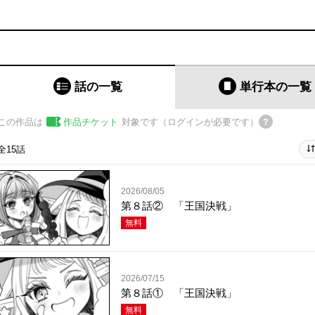
話の一覧
単行本
の一覧
この作品は
作品チケット
対象です（ログインが必要です）
全15話
2026/08/05
第８話② 「王国決戦」
無料
2026/07/15
第８話① 「王国決戦」
無料