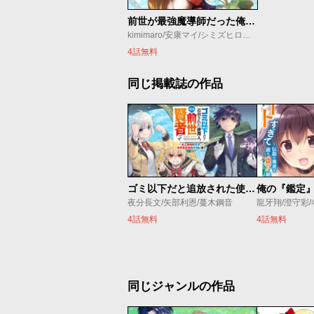
前世が最強魔導師だった俺、異世界魔法で無双する！
kimimaro/安康マイ/シミズヒロノリ/刀彼方
4話無料
同じ掲載誌の作品
ゴミ以下だと追放された使用人、実は前世賢者です ～史上最強の賢者、世界最高峰の学園に通う～
夜分長文/矢部利恩/蔓木鋼音
龍牙翔/澄守彩
4話無料
4話無料
同じジャンルの作品