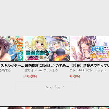
俺の『鑑定』スキルがチートすぎて
最弱貴族に転生したので悪役たちを集めてみた
/冬馬来彩
空野進/sorani/ファルまろ
アトハ/NEO草野/ｐｕｐｐｓ
14話無料
4話無料
もっと見る