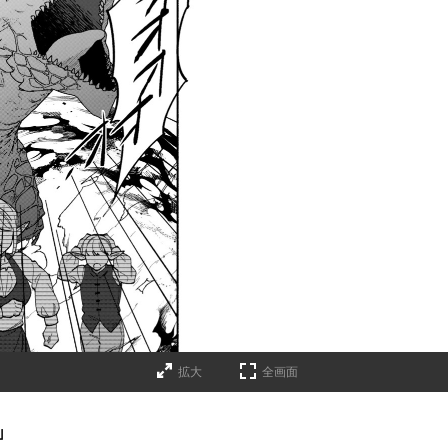
拡大
全画面
」