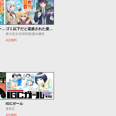
俺の『鑑定』スキルがチートすぎて
ゴミ以下だと追放された使用人、実は前世賢者です ～史上最強の賢者、世界最高峰の学園に通う～
夜分長文/矢部利恩/蔓木鋼音
4話無料
IGCガール
東和広
4話無料