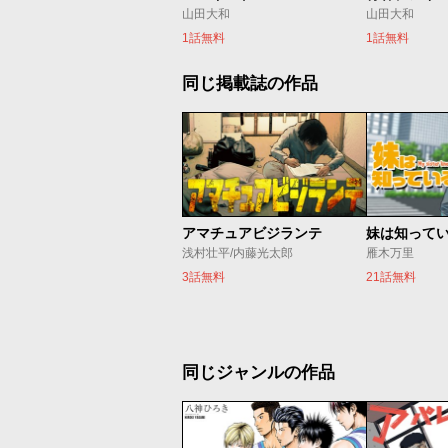
山田大和
山田大和
1話無料
1話無料
同じ掲載誌の作品
アマチュアビジランテ
妹は知って
浅村壮平/内藤光太郎
雁木万里
3話無料
21話無料
同じジャンルの作品