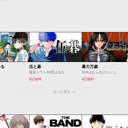
いる
伍と碁
暴力万歳
蓮尾トウト/仲里はるな
河本ほむら/なだいにし
8話無料
4話無料
もっと見る