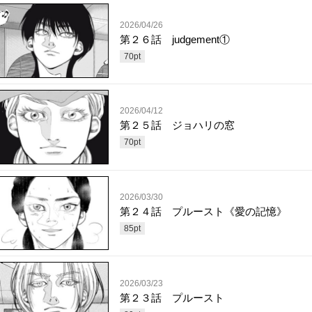
2026/04/26
第２６話 judgement①
70
pt
2026/04/12
第２５話 ジョハリの窓
70
pt
2026/03/30
第２４話 プルースト《愛の記憶》
85
pt
2026/03/23
第２３話 プルースト