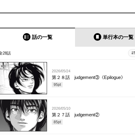
話の一覧
単行本
の一覧
全28話
2026/05/24
第２８話 judgement③《Epilogue》
95
pt
2026/05/10
第２７話 judgement②
85
pt