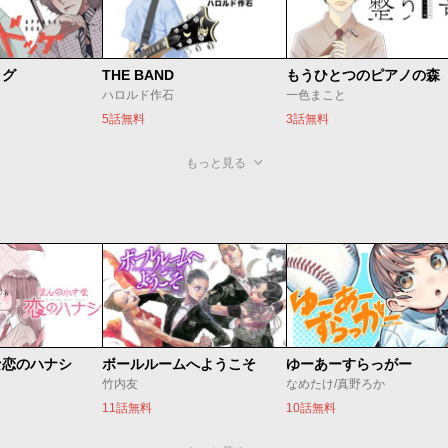
ッグ
THE BAND
ハロルド作石
一色まこと
5話無料
3話無料
もっと見る
な恋のハナシ
ボールルームへようこそ
ゆーあーすらっがー
竹内友
なめたけ/真野ろか
11話無料
10話無料