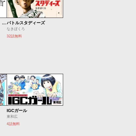
もうひとつのピアノの森 整う音
バトルスタディーズ
なきぼくろ
32話無料
IGCガール
東和広
4話無料