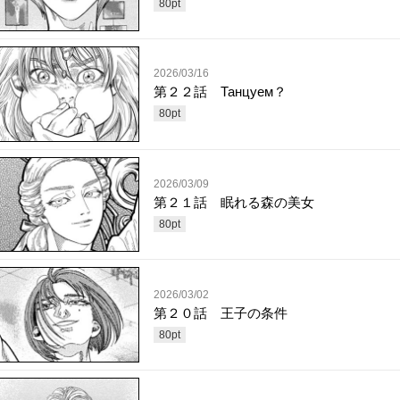
80
pt
2026/03/16
第２２話 Танцуем？
80
pt
2026/03/09
第２１話 眠れる森の美女
80
pt
2026/03/02
第２０話 王子の条件
80
pt