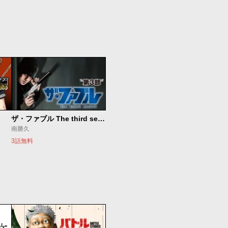
ザ・ファブル The third secret
南勝久
3話無料