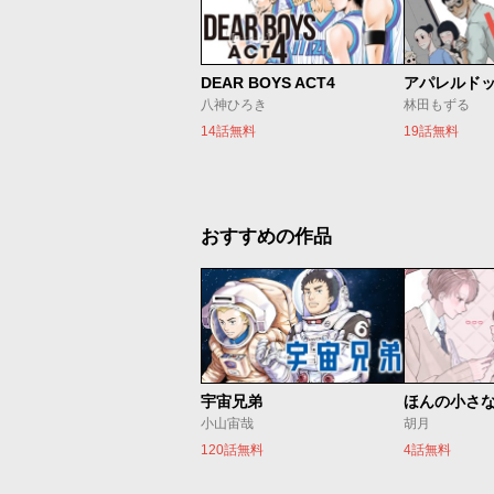
DEAR BOYS ACT4
アパレルド
八神ひろき
林田もずる
14話無料
19話無料
おすすめの作品
宇宙兄弟
ほんの小さ
小山宙哉
胡月
120話無料
4話無料