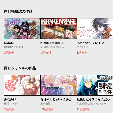
同じ掲載誌の作品
OMORI
KRAKEN MARE
あさやけリフレイン
OMOCAT/此糸縫
IZU/HAGANE/原正人
まつだひかり
3話無料
1話無料
1話無料
同じジャンルの作品
みなみけ
ちはやふる plus きみがため
転生したらスライムだった件
桜場コハル
末次由紀
川上泰樹/伏瀬/みっつばー
2話無料
19話無料
18話無料