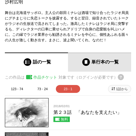
沙村広明
舞台は北海道サッポロ。主人公の鼓田ミナレは酒場で知り合ったラジオ局員
にグチまじりに失恋トークを披露する。すると翌日、録音されていたトーク
がラジオの生放送で流されてしまった。激高したミナレはラジオ局に突撃す
るも、ディレクターの口車に乗せられアドリブで自身の恋愛観を叫ぶハメ
に。この縁でラジオ業界から勧誘されるミナレを中心に、個性あふれる面々
の人生が激しく動き出す。まさに、波よ聞いてくれ、なのだ！
話の一覧
単行本
の一覧
この作品は
作品チケット
対象です（ログインが必要です）
123 - 74
73 - 24
23 - 1
1話から
2018/02/01
第２３話 「あなたを支えたい」
無料