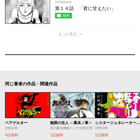
2018/02/01
第１４話 「君に甘えたい」
無料
もっと見る
同じ著者の作品・関連作品
ベアゲルター
無限の住人 ～幕末ノ章～
シスタージェネレーター 沙村広明短編集
沙村広明
滝川廉治/陶延リュウ/沙村広明
沙村広明
4話無料
1話無料
1話無料