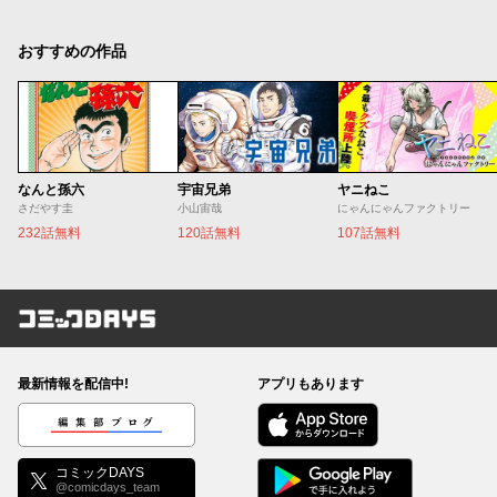
おすすめの作品
なんと孫六
宇宙兄弟
ヤニねこ
さだやす圭
小山宙哉
にゃんにゃんファクトリー
232話無料
120話無料
107話無料
コミックDAYS
最新情報を配信中!
アプリもあります
編集部ブログ
コミックDAYS
@comicdays_team