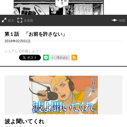
拡大
全画面
移動
第１話 「お前を許さない」
2018年02月01日
シェアして応援しよう！
RSSフィード
ポスト
埋め込む
波よ聞いてくれ