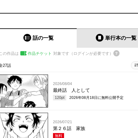
話の一覧
単行本
の一覧
この作品は
作品チケット
対象です（ログインが必要です）
全27話
2026/08/04
最終話 人として
120
pt
2026年08月18日
に無料公開予定
2026/07/21
第２６話 家族
無料