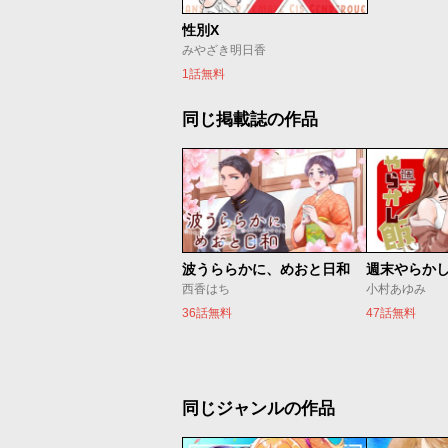
性別X
みやざき明日香
1話無料
同じ掲載誌の作品
波うららかに、めおと日和
週末やらか
西香はち
小村あゆみ
36話無料
47話無料
同じジャンルの作品