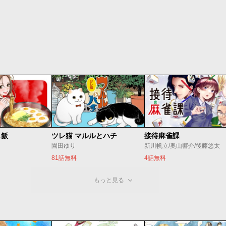
し飯
ツレ猫 マルルとハチ
接待麻雀課
園田ゆり
新川帆立/奥山響介/後藤悠太
81話無料
4話無料
もっと見る