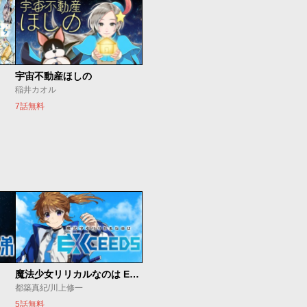
宇宙不動産ほしの
稲井カオル
7話無料
魔法少女リリカルなのは EXCEEDS
都築真紀/川上修一
5話無料