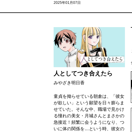
2025年01月07日
人としてつき合えたら
みやざき明日香
童貞を拗らせている朝倉は、「彼女
が欲しい」という願望を日々膨らま
せていた。そんな中、職場で見かけ
る憧れの美女・月城さんとまさかの
急接近！頻繁に会うようになり、つ
いに体の関係を…という時、彼女の