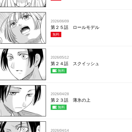
2026/06/09
第２５話 ロールモデル
無料
2026/05/12
第２４話 スクイッシュ
無料
2026/04/28
第２３話 薄氷の上
無料
2026/04/14