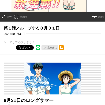
拡大
全画面
移動
第１話／ループする８月３１日
2023年03月30日
シェアして応援しよう！
RSSフィード
ポスト
埋め込む
8月31日のロングサマー