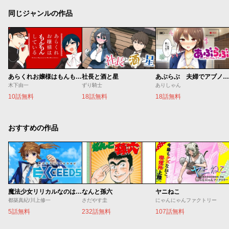
同じジャンルの作品
あらくれお嬢様はもんもんしている
社長と酒と星
あぶらぶ 夫婦でアブノーマルなラブしませんか？
木下由一
ずり騎士
ありしゃん
10話無料
18話無料
18話無料
おすすめの作品
魔法少女リリカルなのは EXCEEDS
なんと孫六
ヤニねこ
都築真紀/川上修一
さだやす圭
にゃんにゃんファクトリー
5話無料
232話無料
107話無料