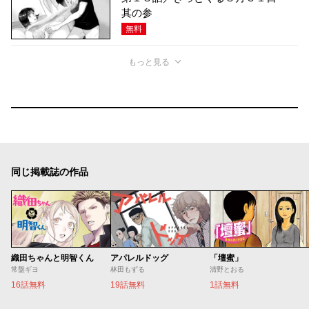
其の参
無料
もっと見る
同じ掲載誌の作品
織田ちゃんと明智くん
アパレルドッグ
「壇蜜」
常盤ギヨ
林田もずる
清野とおる
16話無料
19話無料
1話無料