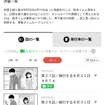
伊藤一角
何度も繰り返す8月31日の中で出会った高校生の二人・鈴木くんと高木さ
ん。記憶を繰り越せるのは二人だけ。タイムループの原因として考えられる
のは、鈴木くんが夏休みにやり残した、男子最大の目標…。恋と真っ向から
対峙する、青春タイムループコメディ！
話の一覧
単行本
の一覧
この作品は
作品チケット
対象です（ログインが必要です）
128 - 79
78 - 29
28 - 1
1話から
2023/11/22
第２７話／旅行する８月３１日 Ｐ
ＡＲＴ４
無料
2023/11/16
第２６話／旅行する８月３１日 Ｐ