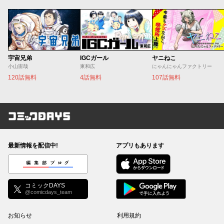
宇宙兄弟
IGCガール
ヤニねこ
小山宙哉
東和広
にゃんにゃんファクトリー
120話無料
4話無料
107話無料
コミックDAYS
最新情報を配信中!
アプリもあります
編集部ブログ
コミックDAYS
@comicdays_team
お知らせ
利用規約