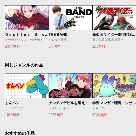
Ｄｅｓｔｉｎｙ Ｕｎｃｈａｉｎ Ｏｎｌｉｎｅ 吸血鬼少女となって、やがて『赤の魔王』と呼ばれるようになりました
THE BAND
新仮面ライダーSPIRITS ロンリー仮面ライダー編
ヤチモト/ｒｅｓｎ/ヤチモト
ハロルド作石
石ノ森章太郎/村枝賢一
24話無料
5話無料
2話無料
同じジャンルの作品
まんペン
チンチンデビルを追え！
学習マンガ・理科 ウサウサ！
トミムラコタ
くぼたふみお
まきいわ山
10話無料
22話無料
39話無料
おすすめの作品