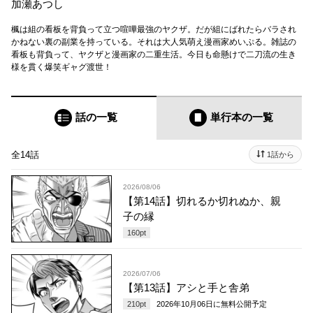
加瀬あつし
楓は組の看板を背負って立つ喧嘩最強のヤクザ。だが組にばれたらバラされ
かねない裏の副業を持っている。それは大人気萌え漫画家めいぷる。雑誌の
看板も背負って、ヤクザと漫画家の二重生活。今日も命懸けで二刀流の生き
様を貫く爆笑ギャグ渡世！
話の一覧
単行本
の一覧
全14話
1話から
2026/08/06
【第14話】切れるか切れぬか、親
子の縁
160
pt
2026/07/06
【第13話】アシと手と舎弟
210
pt
2026年10月06日
に無料公開予定