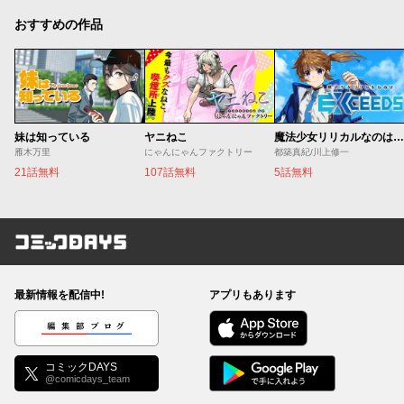
おすすめの作品
妹は知っている
ヤニねこ
魔法少女リリカルなのは EXCEEDS
雁木万里
にゃんにゃんファクトリー
都築真紀/川上修一
21話無料
107話無料
5話無料
コミックDAYS
最新情報を配信中!
アプリもあります
編集部ブログ
コミックDAYS
@comicdays_team