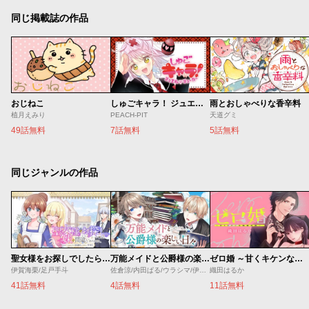
同じ掲載誌の作品
おじねこ
しゅごキャラ！ ジュエルジョーカー
雨とおしゃべりな香辛料
植月えみり
PEACH-PIT
天道グミ
49話無料
7話無料
5話無料
同じジャンルの作品
聖女様をお探しでしたら妹で間違いありません。さあどうぞお連れください、今すぐ。
万能メイドと公爵様の楽しい日々
ゼロ婚 ～甘くキケンな極秘任務～
伊賀海栗/足戸手斗
佐倉涼/内田ぱる/ウラシマ/伊藤テリヤキ
織田はるか
41話無料
4話無料
11話無料