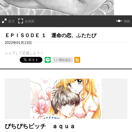
拡大
全画面
移動
ＥＰＩＳＯＤＥ １ 運命の恋、ふたたび
2022年01月13日
シェアして応援しよう！
RSSフィード
ポスト
埋め込む
ぴちぴちピッチ ａｑｕａ