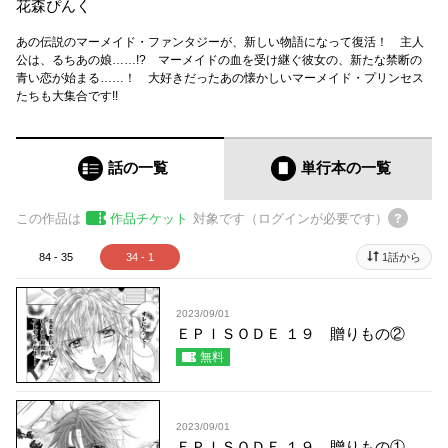
花森ぴんく
あの伝説のマーメイド・ファンタジーが、新しい物語になって復活！ 主人
公は、るちあの娘……!? マーメイドの血を受け継ぐ彼女の、新たな禁断の
青い恋が始まる……！ 大好きだったあの懐かしいマーメイド・プリンセス
たちも大集合です!!
話の一覧
単行本
の一覧
この作品は
作品チケット
対象です（ログインが必要です）
84 - 35
34 - 1
1話から
2023/09/01
ＥＰＩＳＯＤＥ １９ 贈りもの②
無料
2023/09/01
ＥＰＩＳＯＤＥ １９ 贈りもの①