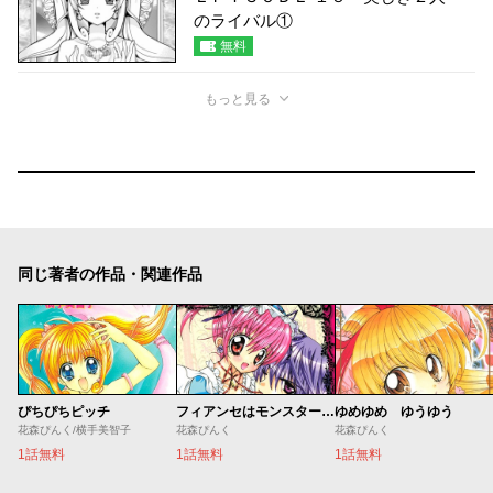
のライバル①
無料
もっと見る
同じ著者の作品・関連作品
ぴちぴちピッチ
フィアンセはモンスター！？
ゆめゆめ ゆうゆう
花森ぴんく/横手美智子
花森ぴんく
花森ぴんく
1話無料
1話無料
1話無料