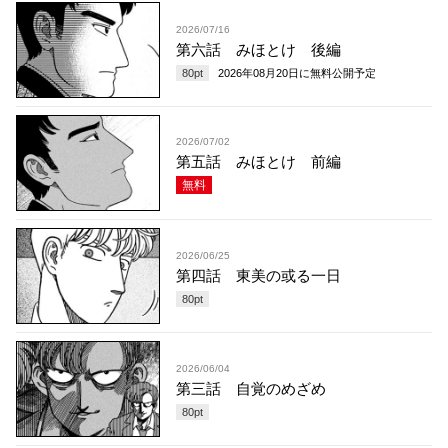
2026/07/16
第六話 みほとけ 後編
80
pt
2026年08月20日
に無料公開予定
2026/07/02
第五話 みほとけ 前編
無料
2026/06/25
第四話 東美の或る一日
80
pt
2026/06/04
第三話 自覚のめざめ
80
pt