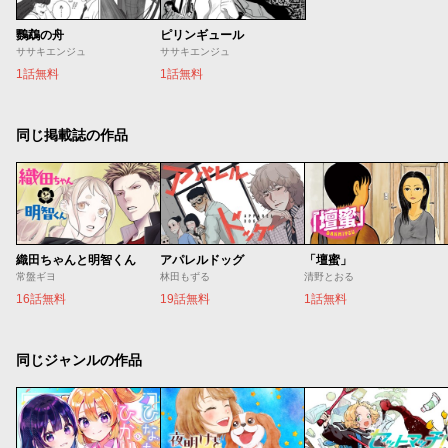
鸚鵡の舟
ピリンギュール
ササキエンジュ
ササキエンジュ
1話無料
1話無料
同じ掲載誌の作品
織田ちゃんと明智くん
アパレルドッグ
「壇蜜」
常盤ギヨ
林田もずる
清野とおる
16話無料
19話無料
1話無料
同じジャンルの作品