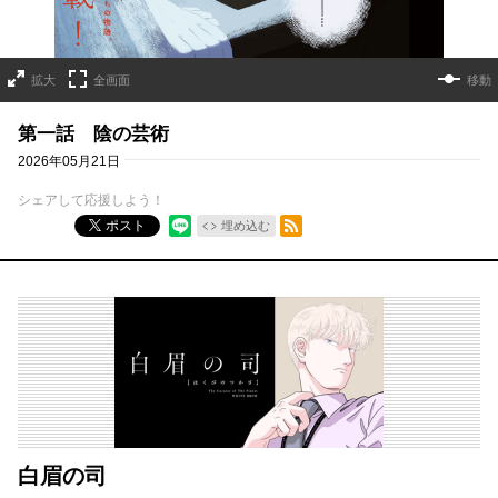
拡大
全画面
移動
第一話 陰の芸術
2026年05月21日
シェアして応援しよう！
RSSフィード
ポスト
埋め込む
白眉の司