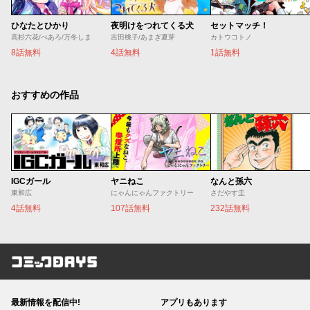
ひなたとひかり
夜明けをつれてくる犬
セットマッチ！
高杉六花/べあろ/万冬しま
吉田桃子/あまぎ夏芽
カトウコトノ
8話無料
4話無料
1話無料
おすすめの作品
IGCガール
ヤニねこ
なんと孫六
東和広
にゃんにゃんファクトリー
さだやす圭
4話無料
107話無料
232話無料
コミックDAYS
最新情報を配信中!
アプリもあります