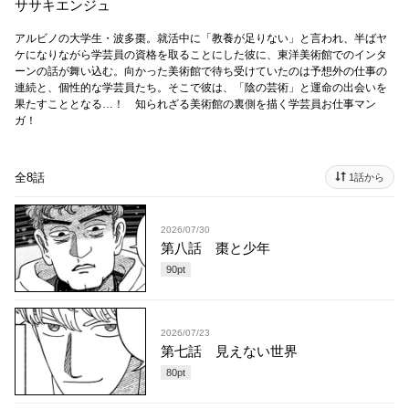
ササキエンジュ
アルビノの大学生・波多棗。就活中に「教養が足りない」と言われ、半ばヤ
ケになりながら学芸員の資格を取ることにした彼に、東洋美術館でのインタ
ーンの話が舞い込む。向かった美術館で待ち受けていたのは予想外の仕事の
連続と、個性的な学芸員たち。そこで彼は、「陰の芸術」と運命の出会いを
果たすこととなる…！ 知られざる美術館の裏側を描く学芸員お仕事マン
ガ！
全8話
1話から
2026/07/30
第八話 棗と少年
90
pt
2026/07/23
第七話 見えない世界
80
pt