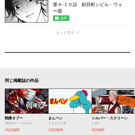
第４-１０話 斜目町シビル・ウォ
ー⑩
無料
もっと見る
同じ掲載誌の作品
戦隊タブー
まんペン
シルバー・スクリーン
TK2/エド・バルスト
トミムラコタ
いまい
26話無料
10話無料
4話無料