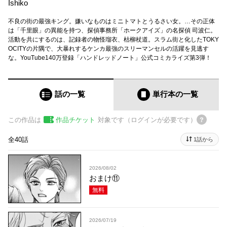
Ishiko
不良の街の最強キング。嫌いなものはミニトマトとうるさい女。…その正体
は「千里眼」の異能を持つ、探偵事務所「ホークアイズ」の名探偵 司波仁。
活動を共にするのは、記録者の物怪瑠衣、枯柳杖道。スラム街と化したTOKY
OCITYの片隅で、大暴れするケンカ最強のスリーマンセルの活躍を見逃す
な。YouTube140万登録「ハンドレッドノート」公式コミカライズ第3弾！
話の一覧
単行本
の一覧
この作品は
作品チケット
対象です（ログインが必要です）
全40話
1話から
2026/08/02
おまけ⑪
無料
2026/07/19