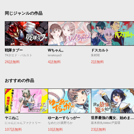
同じジャンルの作品
戦隊タブー
Wちゃん。
ドスカルト
TK2/エド・バルスト
terakoya3
朱村咲
26話無料
4話無料
2話無料
おすすめの作品
ヤニねこ
ゆーあーすらっがー
世界最強の魔女、始めました ～私だけ『攻略サイト』を見れる世界で自由に生きます～
にゃんにゃんファクトリー
なめたけ/真野ろか
坂木持丸/riritto/戸賀環
107話無料
10話無料
23話無料