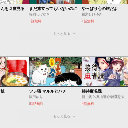
ゃんを２度見る
まだ旅立ってもいないのに
やっぱり心の旅だよ
福満しげゆき
福満しげゆき
1話無料
1話無料
もっと見る
し飯
ツレ猫 マルルとハチ
接待麻雀課
園田ゆり
新川帆立/奥山響介/後藤悠太
81話無料
4話無料
もっと見る