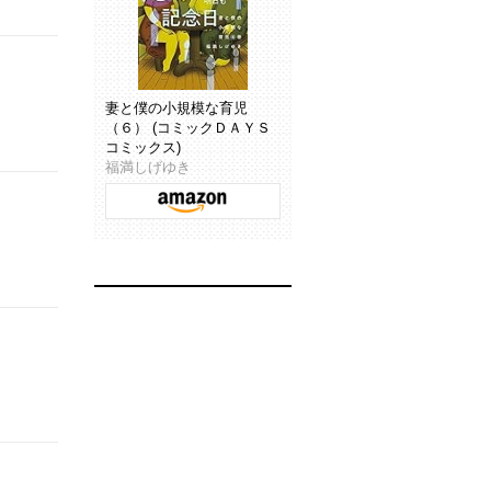
妻と僕の小規模な育児
（６） (コミックＤＡＹＳ
コミックス)
福満しげゆき