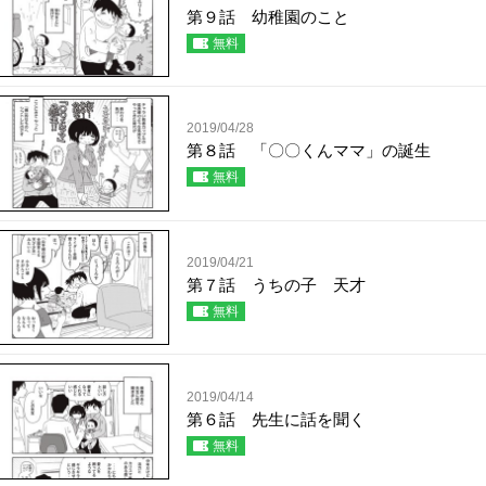
第９話 幼稚園のこと
無料
2019/04/28
第８話 「〇〇くんママ」の誕生
無料
2019/04/21
第７話 うちの子 天才
無料
2019/04/14
第６話 先生に話を聞く
無料