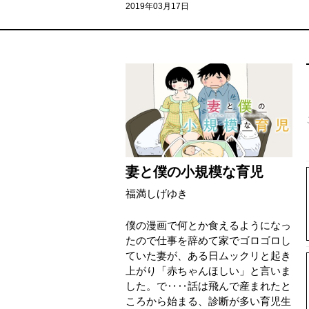
2019年03月17日
妻と僕の小規模な育児
福満しげゆき
僕の漫画で何とか食えるようになっ
たので仕事を辞めて家でゴロゴロし
ていた妻が、ある日ムックリと起き
上がり「赤ちゃんほしい」と言いま
した。で‥‥話は飛んで産まれたと
ころから始まる、診断が多い育児生