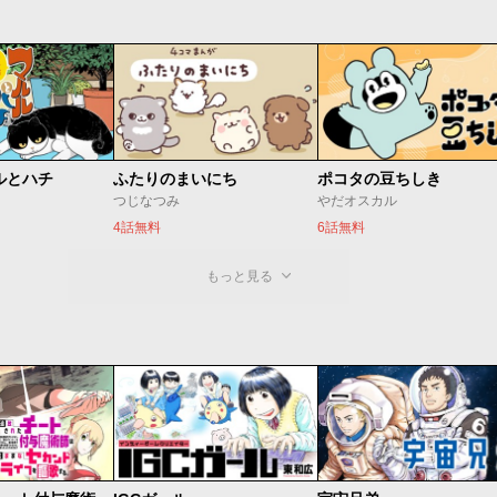
ルとハチ
ふたりのまいにち
ポコタの豆ちしき
つじなつみ
やだオスカル
4話無料
6話無料
もっと見る