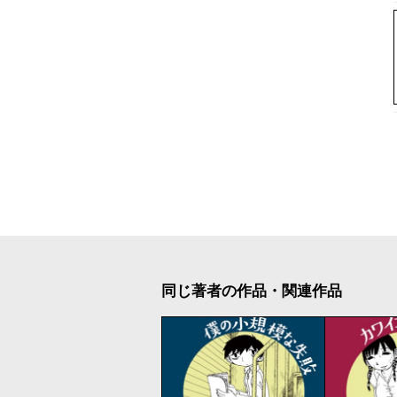
同じ著者の作品・関連作品