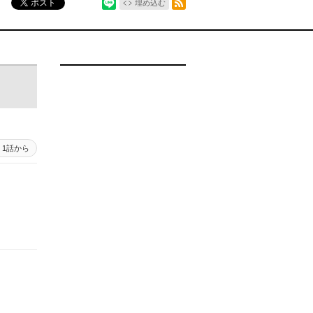
ポスト
埋め込む
1話から