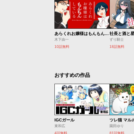
あらくれお嬢様はもんもんしている
社長と酒と
木下由一
ずり騎士
10話無料
18話無料
おすすめの作品
IGCガール
ツレ猫 マル
東和広
園田ゆり
4話無料
81話無料