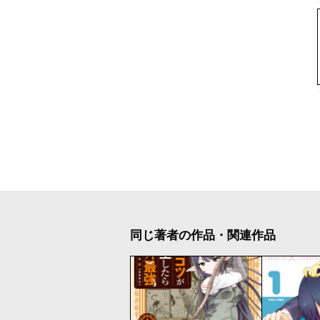
同じ著者の作品・関連作品