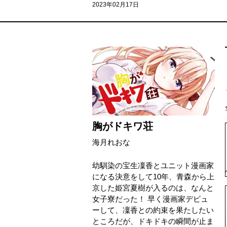
2023年02月17日
胸がドキワ荘
海月れおな
幼馴染の宝生凜香とユニット漫画家
になる決意をして10年、青森から上
京した姫宮夏樹が入るのは、なんと
女子寮だった！ 早く漫画家デビュ
ーして、凜香との約束を果たしたい
ところだが、ドキドキの瞬間が止ま