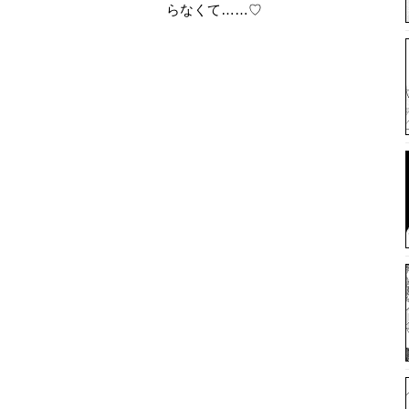
らなくて……♡