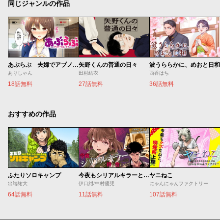
同じジャンルの作品
あぶらぶ 夫婦でアブノーマルなラブしませんか？
矢野くんの普通の日々
波うららかに、めおと日和
ありしゃん
田村結衣
西香はち
18話無料
27話無料
36話無料
おすすめの作品
ふたりソロキャンプ
今夜もシリアルキラーと待ち合わせ
ヤニねこ
出端祐大
伊口紺/中村優児
にゃんにゃんファクトリー
64話無料
11話無料
107話無料