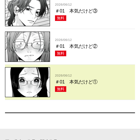
2026/06/12
＃01 本気だけど③
無料
2026/06/12
＃01 本気だけど②
無料
2026/06/12
＃01 本気だけど①
無料