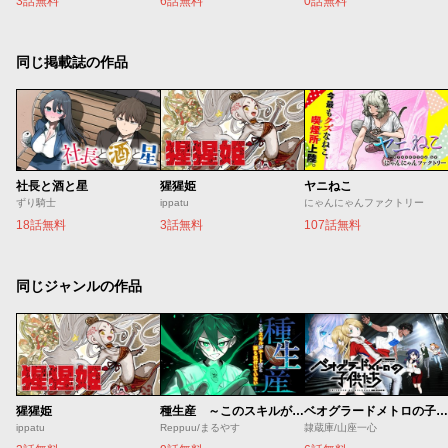
3話無料
6話無料
0話無料
同じ掲載誌の作品
社長と酒と星
猩猩姫
ヤニねこ
ずり騎士
ippatu
にゃんにゃんファクトリー
18話無料
3話無料
107話無料
同じジャンルの作品
猩猩姫
種生産 ～このスキルがチートだとまだ誰も気付いていない～
ベオグラードメトロの子供たち
ippatu
Reppuu/まるやす
隷蔵庫/山座一心