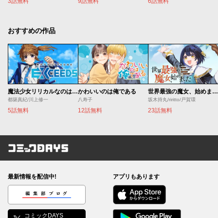
3話無料
9話無料
6話無料
おすすめの作品
魔法少女リリカルなのは EXCEEDS
かわいいのは俺である
世界最強の魔女、始めました ～私だけ『攻略サイト』を見れる世界で自由に生きます～
都築真紀/川上修一
八寿子
坂木持丸/riritto/戸賀環
5話無料
12話無料
23話無料
コミックDAYS
最新情報を配信中!
アプリもあります
編集部ブログ
コミックDAYS