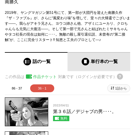
南勝久
2019年、ヤングマガジン第51号にて、第一部が大団円を迎えた南勝久作
『ザ・ファブル』が、さらに“風変わり味”を増して、堂々の大帰還でございま
す――。我らがアキラ兄さん、ヨウコ姉さん他、アザミにユーカリ、クロち
ゃんらも元気に大復活――。そして第一部で兄さんと結ばれたミサキちゃん
やタコ社長の現在は如何に‥‥。無敵の殺し屋引退伝説、未曾有の“第二接
触”が、ここに完全リスタート!! 知恵と工夫のプロとして―♪
話の一覧
単行本
の一覧
この作品は
作品チケット
対象です（ログインが必要です）
86 - 37
36 - 1
1話から
2022/04/11
第３６話／デジャブの男‥‥。
無料