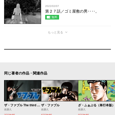
2022/02/07
第２７話／ゴミ屋敷の男‥‥。
無料
もっと見る
同じ著者の作品・関連作品
ザ・ファブル The third secret
ザ・ファブル
ざ・ふぁぶる（単行本版）
南勝久
南勝久
南勝久