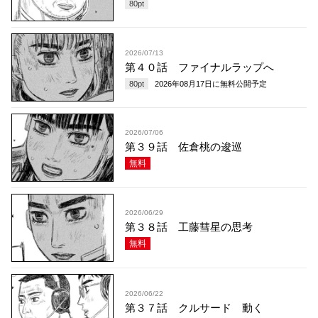
80
pt
2026/07/13
第４０話 ファイナルラップへ
80
pt
2026年08月17日
に無料公開予定
2026/07/06
第３９話 佐倉桃の逡巡
無料
2026/06/29
第３８話 工藤彗星の思考
無料
2026/06/22
第３７話 クルサード 動く