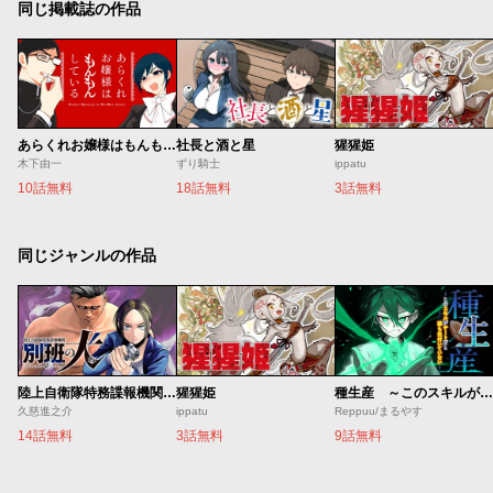
同じ掲載誌の作品
あらくれお嬢様はもんもんしている
社長と酒と星
猩猩姫
木下由一
ずり騎士
ippatu
10話無料
18話無料
3話無料
同じジャンルの作品
陸上自衛隊特務諜報機関 別班の犬
猩猩姫
種生産 ～このスキルがチートだとまだ誰も気付いていない～
久慈進之介
ippatu
Reppuu/まるやす
14話無料
3話無料
9話無料