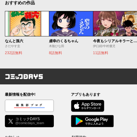
おすすめの作品
なんと孫六
虐幸のくるちゃん
今夜もシリアルキラーと待ち合わせ
さだやす圭
木陰ひな田
伊口紺/中村優児
232話無料
8話無料
11話無料
コミックDAYS
最新情報を配信中!
アプリもあります
編集部ブログ
コミックDAYS
@comicdays_team