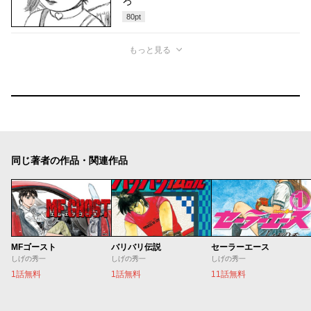
ろ
80
pt
もっと見る
同じ著者の作品・関連作品
MFゴースト
バリバリ伝説
セーラーエース
しげの秀一
しげの秀一
しげの秀一
1話無料
1話無料
11話無料