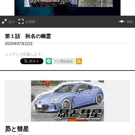
拡大
全画面
移動
第１話 秋名の幽霊
2025年07月22日
シェアして応援しよう！
RSSフィード
ポスト
埋め込む
昴と彗星