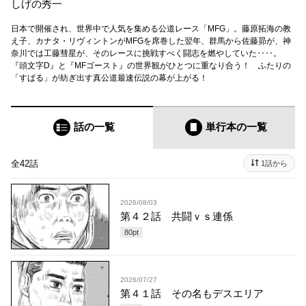
しげの秀一
日本で開催され、世界中で人気を集める公道レース「MFG」。藤原拓海の教
え子、カナタ・リヴィントンがMFGを席巻した翌年、群馬から佐藤昴が、神
奈川では工藤彗星が、そのレースに挑戦すべく闘志を燃やしていた‥‥。
『頭文字D』と『MFゴースト』の世界観がひとつに重なり合う！ ふたりの
「すばる」が紡ぎ出す真公道最速伝説の幕が上がる！
話の一覧
単行本
の一覧
全42話
1話から
2026/08/03
第４２話 共闘ｖｓ連係
80
pt
2026/07/27
第４１話 その名もデスエリア