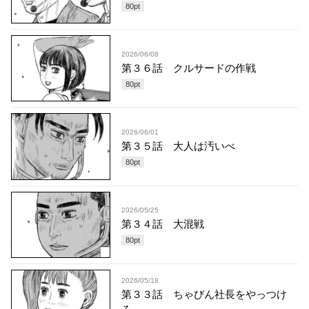
80
pt
2026/06/08
第３６話 クルサードの作戦
80
pt
2026/06/01
第３５話 大人は汚いべ
80
pt
2026/05/25
第３４話 大混戦
80
pt
2026/05/18
第３３話 ちゃびん社長をやっつけ