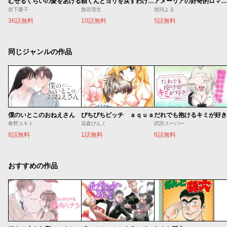
むせるくらいの愛をあげる
頼くんとヨリを戻すわけには！
アメーリアの好奇的ロマンス
岩下慶子
旗谷澄生
琥珀よる
36話無料
10話無料
5話無料
同じジャンルの作品
僕のいとこのおねえさん
ぴちぴちピッチ ａｑｕａ
だれでも抱けるキミが好き
春野ユキト
花森ぴんく
武田スーパー
8話無料
1話無料
6話無料
おすすめの作品