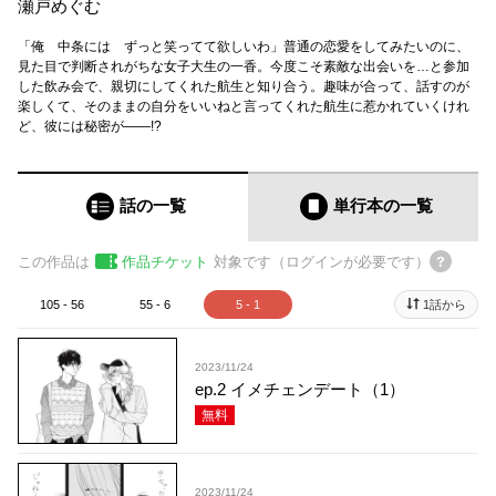
瀬戸めぐむ
「俺 中条には ずっと笑ってて欲しいわ」普通の恋愛をしてみたいのに、
見た目で判断されがちな女子大生の一香。今度こそ素敵な出会いを…と参加
した飲み会で、親切にしてくれた航生と知り合う。趣味が合って、話すのが
楽しくて、そのままの自分をいいねと言ってくれた航生に惹かれていくけれ
ど、彼には秘密が――!?
話の一覧
単行本
の一覧
この作品は
作品チケット
対象です（ログインが必要です）
105 - 56
55 - 6
5 - 1
1話から
2023/11/24
ep.2 イメチェンデート（1）
無料
2023/11/24