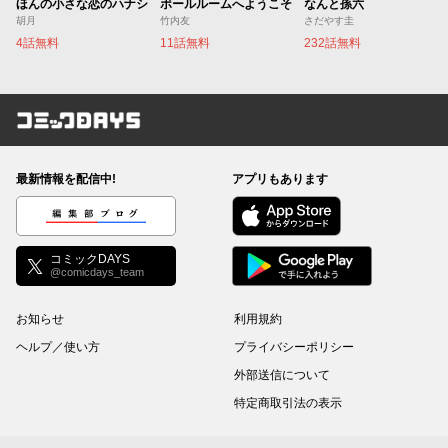
ほんの小さな恋のハナシ
ボールルームへようこそ
なんと孫六
胡月
竹内友
さだやす圭
4話無料
11話無料
232話無料
コミックDAYS
最新情報を配信中!
アプリもあります
編集部ブログ
コミックDAYS
@comicdays_team
お知らせ
利用規約
ヘルプ／使い方
プライバシーポリシー
外部送信について
特定商取引法の表示