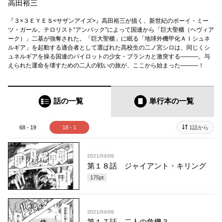
高田裕三
『３×３ＥＹＥＳ<サザンアイズ>』高田裕三が描く、新世紀のボーイ・ミー
ツ・ガール。テロリスト“アンバック”によって国連から「巨大聖櫃（ヘヴィア
ーク）」二基が強奪された。「巨大聖櫃」に眠る「地球外機甲化ＡＩシュネ
ルギア」を起動する適合者として選ばれた高校生の二ノ宮シロは、同じくシ
ュネルギアを操る国連のパイロットの少女・ブランカと激突する―――。与
えられた運命を壊すための二人の戦いの旅が、ここから始まった―――！
話の一覧
単行本
の一覧
68 - 19
18 - 1
1話から
2021/04/08
第１８話 ジャイアント・キリング
175
pt
2021/04/08
第１７話 二人の危機３