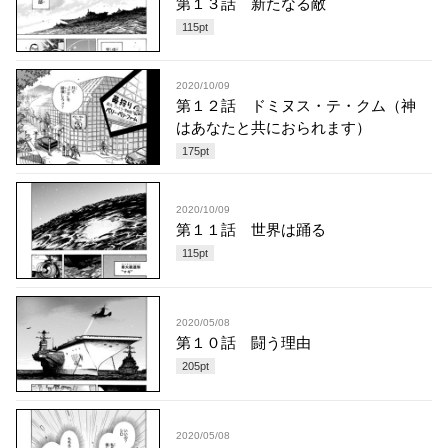
第１３話 新たなる敵
115
pt
2020/10/09
第１２話 ドミヌス・テ・クム（神
はあなたと共におられます）
175
pt
2020/10/09
第１１話 世界は踊る
115
pt
2020/05/08
第１０話 闘う理由
205
pt
2020/05/08