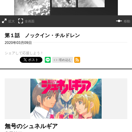
拡大
全画面
移動
第１話 ノックイン・チルドレン
2020年03月09日
シェアして応援しよう！
RSSフィード
ポスト
埋め込む
無号のシュネルギア