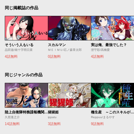
同じ掲載誌の作品
そういう人もいる
スカルマン
実は俺、最強でした？
品田遊/南十字明日菜
ＭＥＩＭＵ/石ノ森章太郎
澄守彩/高橋愛
4話無料
0話無料
4話無料
同じジャンルの作品
陸上自衛隊特務諜報機関 別班の犬
猩猩姫
種生産 ～このスキルがチートだとまだ誰も気付いていない～
久慈進之介
ippatu
Reppuu/まるやす
14話無料
3話無料
9話無料