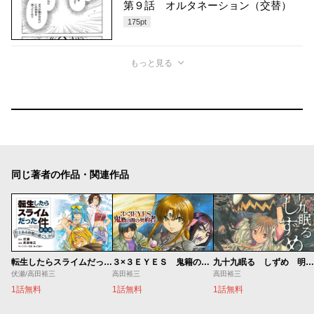
第９話 オルタネーション（交替）
175
pt
もっと見る
同じ著者の作品・関連作品
転生したらスライムだった件 番外編 とある休暇の過ごし方
３×３ＥＹＥＳ 鬼籍の闇の契約者
九十九眠る しずめ 明治十七年編
伏瀬/高田裕三
高田裕三
高田裕三
1話無料
1話無料
1話無料