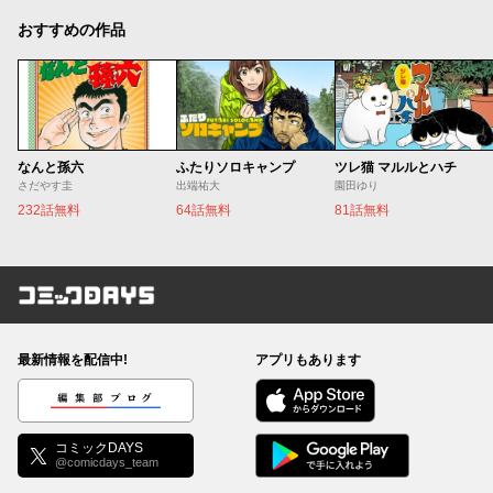
おすすめの作品
なんと孫六
ふたりソロキャンプ
ツレ猫 マルルとハチ
さだやす圭
出端祐大
園田ゆり
232話無料
64話無料
81話無料
コミックDAYS
最新情報を配信中!
アプリもあります
編集部ブログ
コミックDAYS
@comicdays_team