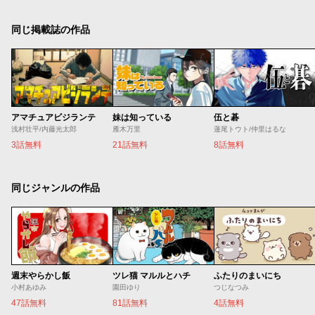
同じ掲載誌の作品
アマチュアビジランテ
妹は知っている
伍と碁
浅村壮平/内藤光太郎
雁木万里
蓮尾トウト/仲里はるな
3話無料
21話無料
8話無料
同じジャンルの作品
週末やらかし飯
ツレ猫 マルルとハチ
ふたりのまいにち
小村あゆみ
園田ゆり
つじなつみ
47話無料
81話無料
4話無料