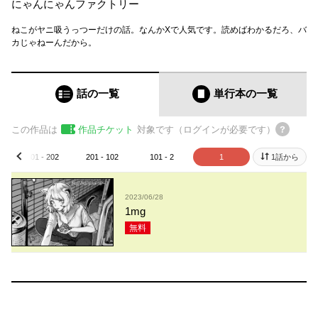
にゃんにゃんファクトリー
ねこがヤニ吸うっつーだけの話。なんかXで人気です。読めばわかるだろ、バ
カじゃねーんだから。
話の一覧
単行本
の一覧
この作品は
作品チケット
対象です（ログインが必要です）
301 - 202
201 - 102
101 - 2
1
1話から
prev
2023/06/28
1mg
無料