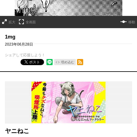
拡大
全画面
移動
1mg
2023年06月28日
シェアして応援しよう！
RSSフィード
ポスト
埋め込む
ヤニねこ