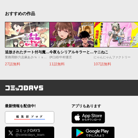
おすすめの作品
追放されたチート付与魔術師は気ままなセカンドライフを謳歌する。 ～俺は武器だけじゃなく、あらゆるものに『強化ポイント』を付与できるし、俺の意思でいつでも効果を解除できるけど、残った人たち大丈夫？～
今夜もシリアルキラーと待ち合わせ
ヤニねこ
業務用餅/六志麻あさ/ｋｉｓｕｉ
伊口紺/中村優児
にゃんにゃんファクトリー
27話無料
11話無料
107話無料
コミックDAYS
最新情報を配信中!
アプリもあります
編集部ブログ
コミックDAYS
@comicdays_team