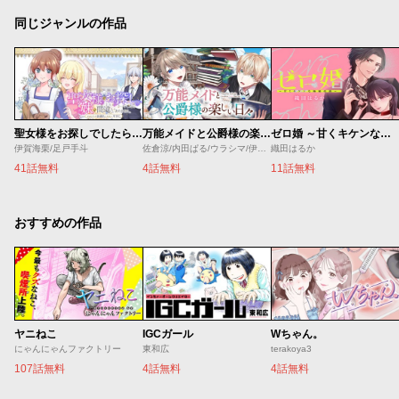
同じジャンルの作品
聖女様をお探しでしたら妹で間違いありません。さあどうぞお連れください、今すぐ。
万能メイドと公爵様の楽しい日々
ゼロ婚 ～甘くキケンな極秘任務～
伊賀海栗/足戸手斗
佐倉涼/内田ぱる/ウラシマ/伊藤テリヤキ
織田はるか
41話無料
4話無料
11話無料
おすすめの作品
ヤニねこ
IGCガール
Wちゃん。
にゃんにゃんファクトリー
東和広
terakoya3
107話無料
4話無料
4話無料