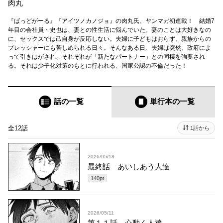
肉丸
『ばっどがーる』『アイツノカノジョ』の肉丸氏、ヤンマガ初連載！ 結婚7
年目の会社員・史也は、妻との性生活に悩んでいた。妻のことは大好きなの
に、セックスでは己自身が反応しない。夫婦に子どもはおらず、親族からの
プレッシャーにも苦しめられる日々。そんなある日、夫婦は突然、政府によ
って引きはがされ、それぞれが「新たなパートナー」との同棲を強要され
る。それは少子化対策のもとに行われる、国家公認の不倫だった！
話の一覧
単行本
の一覧
全12話
1話から
2026/05/18
最終話 あいしあう人達
140
pt
2026/05/11
第１１話 心動く人達