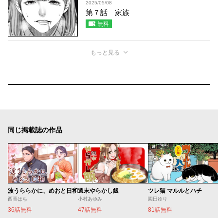
2025/05/08
第７話 家族
無料
もっと見る
同じ掲載誌の作品
波うららかに、めおと日和
週末やらかし飯
ツレ猫 マルルとハチ
西香はち
小村あゆみ
園田ゆり
36話無料
47話無料
81話無料