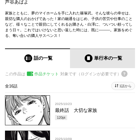
芦谷あばよ
家族とともに、夢のマイホームを手に入れた篠塚武。そんな彼らの幸せは、
親切な隣人のおかげであった！家の融通をはじめ、子供の苦労や仕事のこと
など、様々なことで親切にしてくれるお隣さん・白澤に、ついつい頼ってし
まう日々。これではいけないと思い返した時には、既に―――。家族をめぐ
る、奪い合いの隣人サスペンス！
話の一覧
単行本
の一覧
この作品は
作品チケット
対象です（ログインが必要です）
全16話
1話から
2025/10/23
最終話 大切な家族
120
pt
2025/10/09