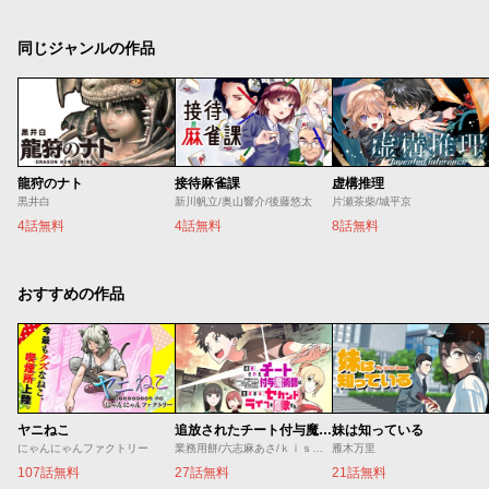
同じジャンルの作品
龍狩のナト
接待麻雀課
虚構推理
黒井白
新川帆立/奥山響介/後藤悠太
片瀬茶柴/城平京
4話無料
4話無料
8話無料
おすすめの作品
ヤニねこ
追放されたチート付与魔術師は気ままなセカンドライフを謳歌する。 ～俺は武器だけじゃなく、あらゆるものに『強化ポイント』を付与できるし、俺の意思でいつでも効果を解除できるけど、残った人たち大丈夫？～
妹は知っている
にゃんにゃんファクトリー
業務用餅/六志麻あさ/ｋｉｓｕｉ
雁木万里
107話無料
27話無料
21話無料