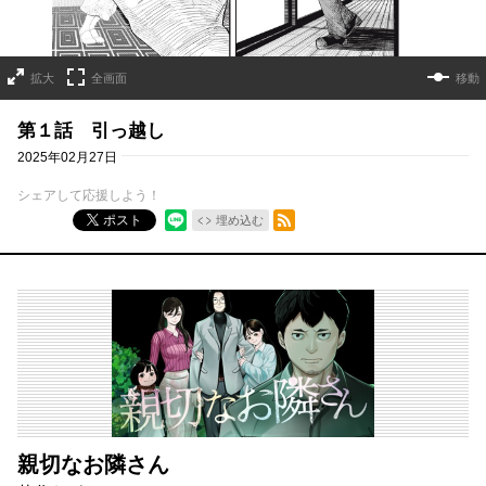
拡大
全画面
移動
第１話 引っ越し
2025年02月27日
シェアして応援しよう！
RSSフィード
ポスト
埋め込む
親切なお隣さん