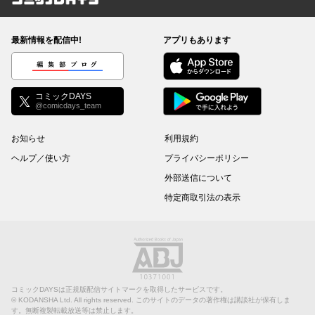
コミックDAYS
最新情報を配信中!
アプリもあります
編集部ブログ
コミックDAYS
@comicdays_team
お知らせ
利用規約
ヘルプ／使い方
プライバシーポリシー
外部送信について
特定商取引法の表示
コミックDAYSは正規版配信サイトマークを取得したサービスです。
©
KODANSHA Ltd.
All rights reserved. このサイトのデータの著作権は講談社が保有しま
す。無断複製転載放送等は禁止します。