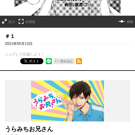
拡大
全画面
移動
＃１
2021年05月13日
シェアして応援しよう！
RSSフィード
ポスト
埋め込む
うらみちお兄さん