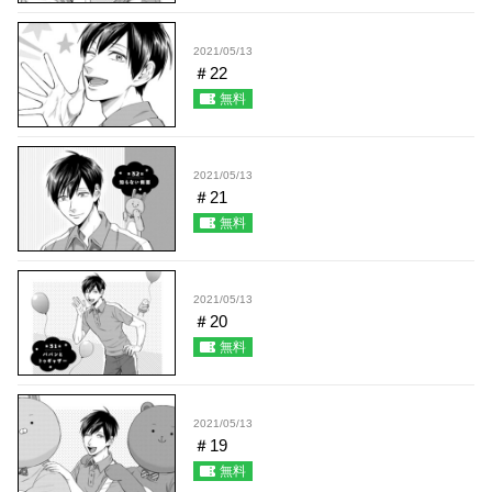
2021/05/13
＃22
無料
2021/05/13
＃21
無料
2021/05/13
＃20
無料
2021/05/13
＃19
無料