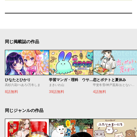
同じ掲載誌の作品
ひなたとひかり
学習マンガ・理科 ウサウサ！
恋とポテトと夏休み
高杉六花/べあろ/万冬しま
まきいわ山
甲斐冬雪/神戸遥真/おとないちあき
8話無料
39話無料
4話無料
同じジャンルの作品