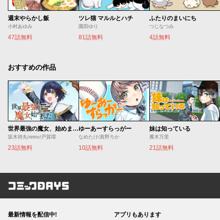
週末やらかし飯
ツレ猫 マルルとハチ
ふたりのまいにち
小村あゆみ
園田ゆり
つじなつみ
47話無料
81話無料
4話無料
おすすめの作品
世界最強の魔女、始めました ～私だけ『攻略サイト』を見れる世界で自由に生きます～
ゆーあーすらっがー
妹は知っている
坂木持丸/riritto/戸賀環
なめたけ/真野ろか
雁木万里
23話無料
10話無料
21話無料
コミックDAYS
最新情報を配信中!
アプリもあります