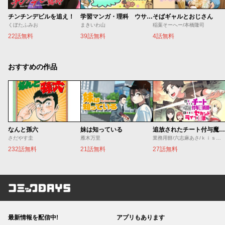
チンチンデビルを追え！
学習マンガ・理科 ウサウサ！
そばギャルとおじさん
くぼたふみお
まきいわ山
稲葉そーへー/本橋隆司
22話無料
39話無料
4話無料
おすすめの作品
なんと孫六
妹は知っている
追放されたチート付与魔術師は気ままなセカンドライフを謳歌する。 ～俺は武器だけじゃなく、あらゆるものに『強化ポイント』を付与できるし、俺の意思でいつでも効果を解除できるけど、残った人たち大丈夫？～
さだやす圭
雁木万里
業務用餅/六志麻あさ/ｋｉｓｕｉ
232話無料
21話無料
27話無料
コミックDAYS
最新情報を配信中!
アプリもあります