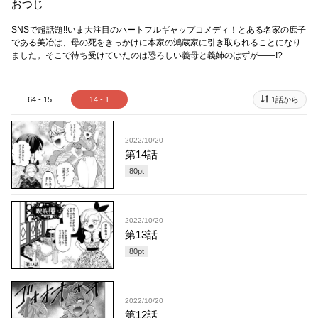
おつじ
SNSで超話題!!いま大注目のハートフルギャップコメディ！とある名家の庶子
である美冶は、母の死をきっかけに本家の鴻蔵家に引き取られることになり
ました。そこで待ち受けていたのは恐ろしい義母と義姉のはずが――!?
64 - 15
14 - 1
1話から
2022/10/20
第14話
80
pt
2022/10/20
第13話
80
pt
2022/10/20
第12話