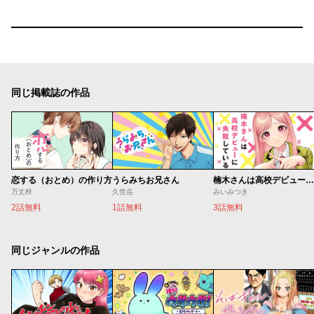
同じ掲載誌の作品
恋する（おとめ）の作り方
うらみちお兄さん
楠木さんは高校デビューに失敗している
万丈梓
久世岳
みいみつき
2話無料
1話無料
3話無料
同じジャンルの作品