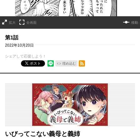
拡大
全画面
移動
第1話
2022年10月20日
シェアして応援しよう！
RSSフィード
ポスト
埋め込む
いびってこない義母と義姉