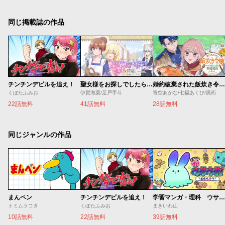
同じ掲載誌の作品
チンチンデビルを追え！
聖女様をお探しでしたら妹で間違いありません。さあどうぞお連れください、今すぐ。
婚約破棄された飯炊き令嬢の私は冷酷公爵と専属契約しました～ですが胃袋を掴んだ結果、冷たかった公爵様がどんどん優しくなっています～
くぼたふみお
伊賀海栗/足戸手斗
青空あかな/七福あくび/黒裄
22話無料
41話無料
28話無料
同じジャンルの作品
まんペン
チンチンデビルを追え！
学習マンガ・理科 ウサウサ！
トミムラコタ
くぼたふみお
まきいわ山
10話無料
22話無料
39話無料