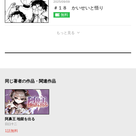
2025/09/09
＃１８ かいせいと悟り
無料
もっと見る
同じ著者の作品・関連作品
阿鼻王 地獄を出る
日口十二
1話無料