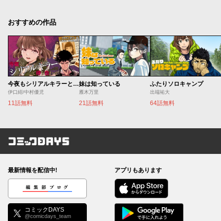
おすすめの作品
今夜もシリアルキラーと待ち合わせ
妹は知っている
ふたりソロキャンプ
伊口紺/中村優児
雁木万里
出端祐大
11話無料
21話無料
64話無料
コミックDAYS
最新情報を配信中!
アプリもあります
編集部ブログ
コミックDAYS
@comicdays_team