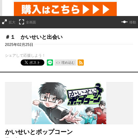
拡大
全画面
移動
＃１ かいせいと出会い
2025年02月25日
シェアして応援しよう！
RSSフィード
ポスト
埋め込む
かいせいとポップコーン