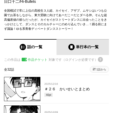
日口十二
/
Hi-Bullets
全国模試で常に上位の高校生３人組、カイセイ、アザブ、ムサシはいつも公
園でお茶をしながら、東大受験に向けてあーだこーだとダベる仲。そんな超
高偏差値の彼らだったが、カイセイがストリートダンスに出会ったことをき
っかけとして、ダンスとそのカルチャーにのめり込んでいき…！踊る前にま
ず議論！ゆる系青春ディベートダンスストーリー！
話の一覧
単行本
の一覧
この作品は
作品チケット
対象です（ログインが必要です）
全32話
1話から
2025/12/16
＃２６ かいせいとまとめ
40
pt
2025/12/09