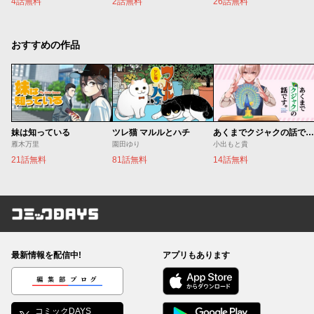
4話無料
2話無料
26話無料
おすすめの作品
妹は知っている
ツレ猫 マルルとハチ
あくまでクジャクの話です。
雁木万里
園田ゆり
小出もと貴
21話無料
81話無料
14話無料
コミックDAYS
最新情報を配信中!
アプリもあります
編集部ブログ
コミックDAYS