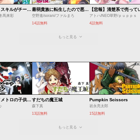
俺の『鑑定』スキルがチートすぎて
最弱貴族に転生したので悪役たちを集めてみた
/冬馬来彩
空野進/sorani/ファルまろ
アトハ/NEO草野/ｐｕｐｐｓ
14話無料
4話無料
もっと見る
ベオグラードメトロの子供たち
すだちの魔王城
Pumpkin Scissors
心
森下真
岩永亮太郎
13話無料
15話無料
もっと見る