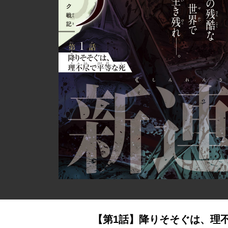
【第1話】降りそそぐは、理