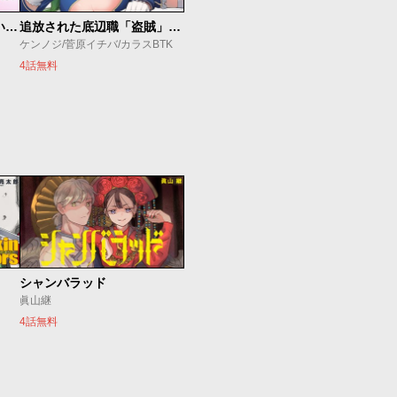
【悲報】清楚系で売っていた底辺配信者、うっかり配信を切り忘れたままSS級モンスターを拳で殴り飛ばしてしまう
追放された底辺職「盗賊」はゲーム知識で無双する。一緒に召喚された先生も外れジョブだったけど効率的に成り上がります
ケンノジ/菅原イチバ/カラスBTK
4話無料
シャンバラッド
眞山継
4話無料