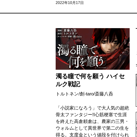
2022年10月17日
濁る瞳で何を願う ハイセ
ルク戦記
トルトネン
/
創-taro
/
斎藤八呑
「小説家になろう」で大人気の超絶
骨太ファンタジー!!心筋梗塞で生涯
を終えた高倉頼倉は、農家の三男・
ウォルムとして異世界で第二の生を
得る。支度金という値段を付けられ