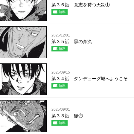
第３６話 意志を持つ天災①
無料
2025/12/01
第３５話 黒の奔流
無料
2025/09/15
第３４話 ダンデューグ城へようこそ
無料
2025/09/01
第３３話 轍②
無料