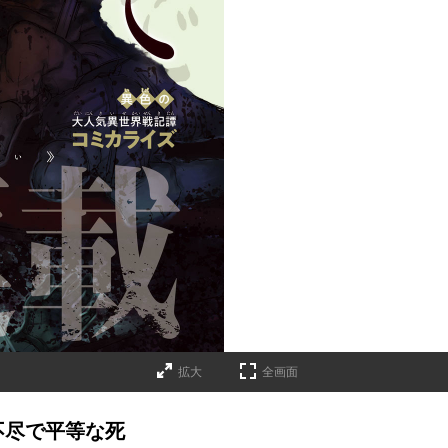
拡大
全画面
不尽で平等な死