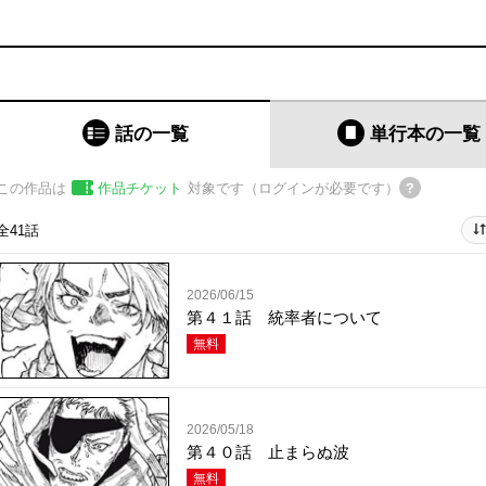
話の一覧
単行本
の一覧
この作品は
作品チケット
対象です（ログインが必要です）
全41話
2026/06/15
第４１話 統率者について
無料
2026/05/18
第４０話 止まらぬ波
無料