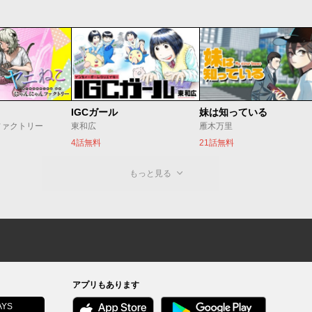
IGCガール
妹は知っている
ファクトリー
東和広
雁木万里
4話無料
21話無料
もっと見る
アプリもあります
YS