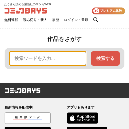
たくさん読める講談社のマンガWEB
コミックDAYS
¥0
プレミアム体験
無料連載
読み切り・新人
履歴
ログイン・登録
検
索
作品をさがす
検索する
コミックDAYS
最新情報を配信中!
アプリもあります
編集部ブログ