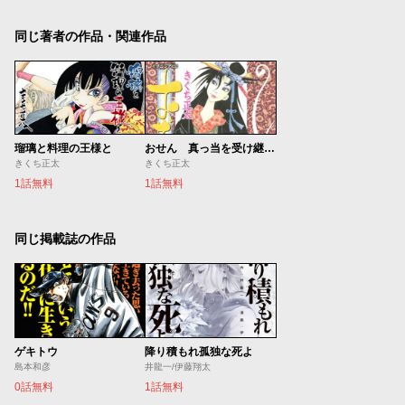
同じ著者の作品・関連作品
瑠璃と料理の王様と
おせん 真っ当を受け継ぎ繋ぐ。
きくち正太
きくち正太
1話無料
1話無料
同じ掲載誌の作品
ゲキトウ
降り積もれ孤独な死よ
島本和彦
井龍一/伊藤翔太
0話無料
1話無料