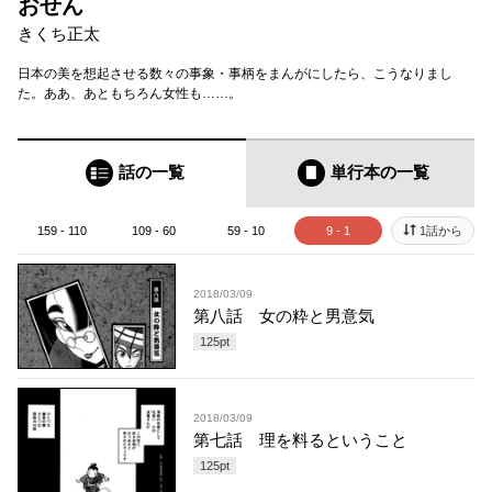
おせん
きくち正太
日本の美を想起させる数々の事象・事柄をまんがにしたら、こうなりまし
た。ああ、あともちろん女性も……。
話の一覧
単行本
の一覧
159 - 110
109 - 60
59 - 10
9 - 1
1話から
2018/03/09
第八話 女の粋と男意気
125
pt
2018/03/09
第七話 理を料るということ
125
pt