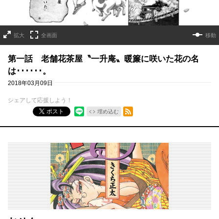
拡大
全画面
移動
第一話 老舗花茶屋〝一升庵〟暖簾に咲いた花の名
は･･････。
2018年03月09日
シェアして応援しよう！
RSSフィード
ポスト
埋め込む