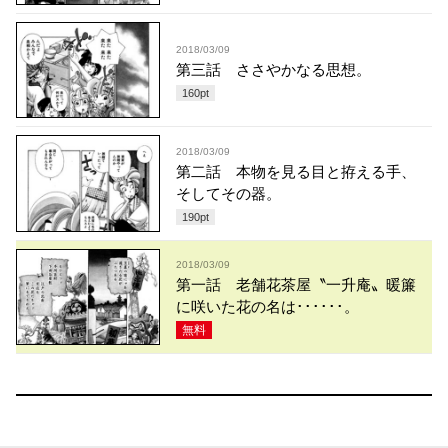
2018/03/09
第三話 ささやかなる思想。
160
pt
2018/03/09
第二話 本物を見る目と拵える手、
そしてその器。
190
pt
2018/03/09
第一話 老舗花茶屋〝一升庵〟暖簾
に咲いた花の名は･･････。
無料