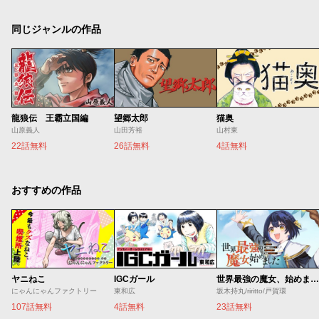
同じジャンルの作品
龍狼伝 王霸立国編
望郷太郎
猫奥
山原義人
山田芳裕
山村東
22話無料
26話無料
4話無料
おすすめの作品
ヤニねこ
IGCガール
世界最強の魔女、始めました ～私だけ『攻略サイト』を見れる世界で自由に生きます～
にゃんにゃんファクトリー
東和広
坂木持丸/riritto/戸賀環
107話無料
4話無料
23話無料