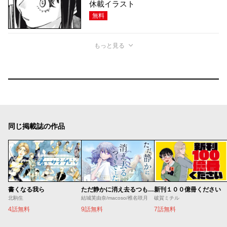
休載イラスト
無料
もっと見る
同じ掲載誌の作品
書くなる我ら
ただ静かに消え去るつもりでした
新刊１００億冊ください
北駒生
結城芙由奈/macoso/椎名咲月
破賀ミチル
4話無料
9話無料
7話無料