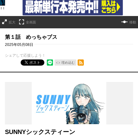
拡大
全画面
移動
第１話 めっちゃブス
2025年05月08日
シェアして応援しよう！
RSSフィード
ポスト
埋め込む
SUNNYシックスティーン