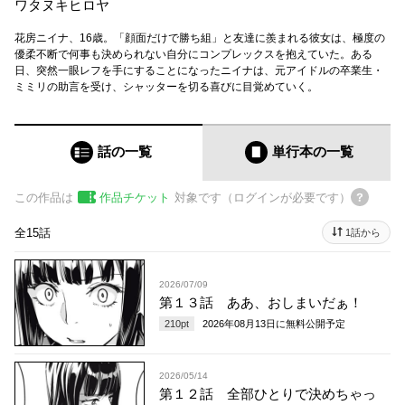
ワタヌキヒロヤ
花房ニイナ、16歳。「顔面だけで勝ち組」と友達に羨まれる彼女は、極度の
優柔不断で何事も決められない自分にコンプレックスを抱えていた。ある
日、突然一眼レフを手にすることになったニイナは、元アイドルの卒業生・
ミミリの助言を受け、シャッターを切る喜びに目覚めていく。
話の一覧
単行本
の一覧
この作品は
作品チケット
対象です（ログインが必要です）
全15話
1話から
2026/07/09
第１３話 ああ、おしまいだぁ！
210
pt
2026年08月13日
に無料公開予定
2026/05/14
第１２話 全部ひとりで決めちゃっ