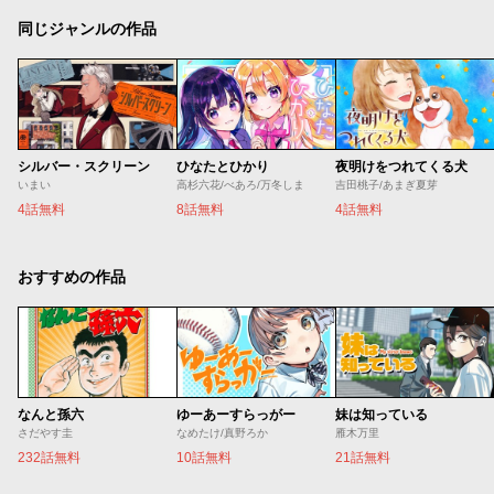
同じジャンルの作品
シルバー・スクリーン
ひなたとひかり
夜明けをつれてくる犬
いまい
高杉六花/べあろ/万冬しま
吉田桃子/あまぎ夏芽
4話無料
8話無料
4話無料
おすすめの作品
なんと孫六
ゆーあーすらっがー
妹は知っている
さだやす圭
なめたけ/真野ろか
雁木万里
232話無料
10話無料
21話無料