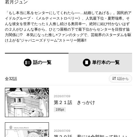
若月ジュン
「もし本当に私をセンターにしてくれたら──…結婚してあげる」。国民的ア
イドルグループ・《メルティーストロベリー》、人気最下位・夏野瑞希。そ
んな彼女を世界でたった１人推し続ける奥田幸一。絶対に結び付かないはず
の２人がひょんな事から、ひとつ屋根の下で最下位からセンターを目指す協
力関係に!? 本気になった推し×ファンのタッグで、芸能界のスターダムを駆
け上がる“ジャパニーズドリーム”ストーリー開幕!!
話の一覧
単行本
の一覧
全32話
1話から
2026/07/09
第２１話 きっかけ
195
pt
2026/07/09
第２０話 君には全部知って欲しい