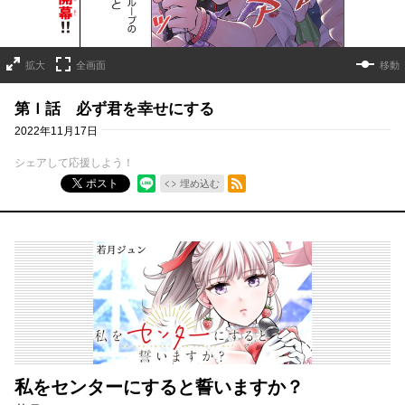
拡大
全画面
移動
第Ｉ話 必ず君を幸せにする
2022年11月17日
シェアして応援しよう！
RSSフィード
ポスト
埋め込む
私をセンターにすると誓いますか？