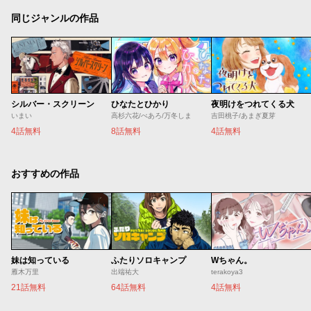
同じジャンルの作品
シルバー・スクリーン
ひなたとひかり
夜明けをつれてくる犬
いまい
高杉六花/べあろ/万冬しま
吉田桃子/あまぎ夏芽
4話無料
8話無料
4話無料
おすすめの作品
妹は知っている
ふたりソロキャンプ
Wちゃん。
雁木万里
出端祐大
terakoya3
21話無料
64話無料
4話無料