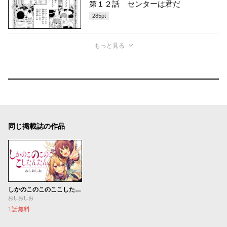
第１２話 センターは君だ
285
pt
もっと見る
同じ掲載誌の作品
しかのこのこのここしたんたん
おしおしお
1話無料