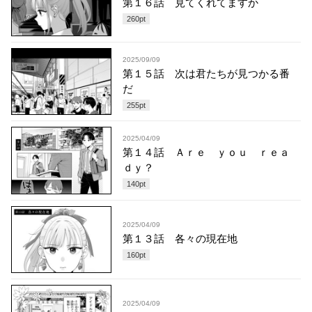
第１６話 見てくれてますか
260
pt
2025/09/09
第１５話 次は君たちが見つかる番
だ
255
pt
2025/04/09
第１４話 Ａｒｅ ｙｏｕ ｒｅａ
ｄｙ？
140
pt
2025/04/09
第１３話 各々の現在地
160
pt
2025/04/09