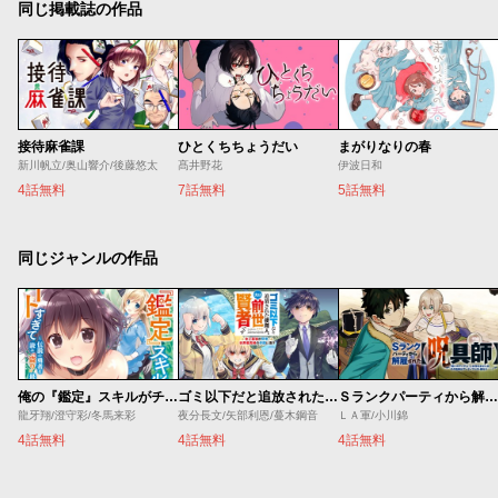
同じ掲載誌の作品
接待麻雀課
ひとくちちょうだい
まがりなりの春
新川帆立/奥山響介/後藤悠太
髙井野花
伊波日和
4話無料
7話無料
5話無料
同じジャンルの作品
俺の『鑑定』スキルがチートすぎて
ゴミ以下だと追放された使用人、実は前世賢者です ～史上最強の賢者、世界最高峰の学園に通う～
Ｓランクパーティから解雇された【呪具師】～『呪いのアイテム』しか作れませんが、その性能はアーティファクト級なり……！～
龍牙翔/澄守彩/冬馬来彩
夜分長文/矢部利恩/蔓木鋼音
ＬＡ軍/小川錦
4話無料
4話無料
4話無料