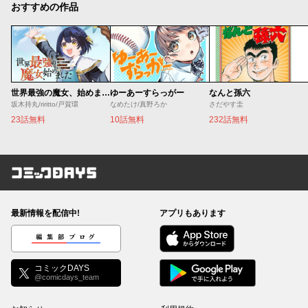
おすすめの作品
世界最強の魔女、始めました ～私だけ『攻略サイト』を見れる世界で自由に生きます～
ゆーあーすらっがー
なんと孫六
坂木持丸/riritto/戸賀環
なめたけ/真野ろか
さだやす圭
23話無料
10話無料
232話無料
コミックDAYS
最新情報を配信中!
アプリもあります
編集部ブログ
コミックDAYS
@comicdays_team