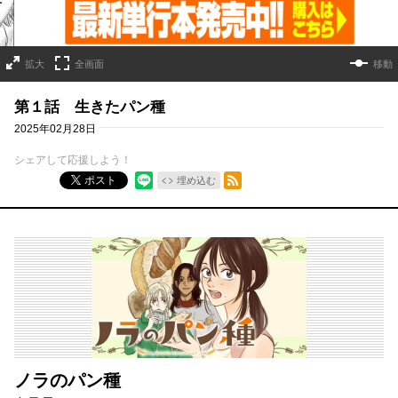
拡大
全画面
移動
第１話 生きたパン種
2025年02月28日
シェアして応援しよう！
RSSフィード
ポスト
埋め込む
ノラのパン種