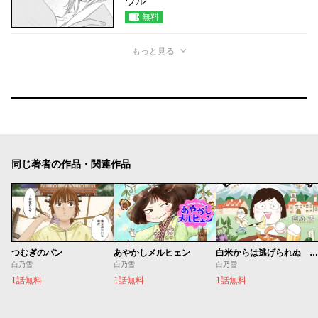
ウル
無料
もっと見る
同じ著者の作品・関連作品
つむぎのパン
あやかしメルヒェン
白米からは逃げられぬ ～ドイツでつくる日本食、いつも何かがそろわない～
白乃雪
白乃雪
白乃雪
1話無料
1話無料
1話無料