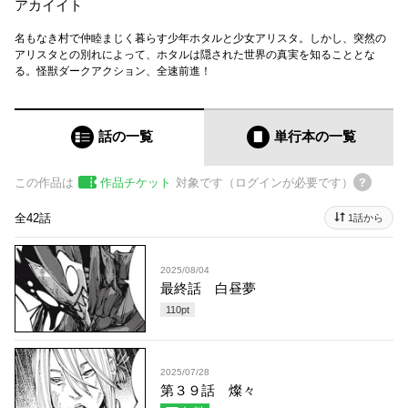
アカイイト
名もなき村で仲睦まじく暮らす少年ホタルと少女アリスタ。しかし、突然の
アリスタとの別れによって、ホタルは隠された世界の真実を知ることとな
る。怪獣ダークアクション、全速前進！
話の一覧
単行本
の一覧
この作品は
作品チケット
対象です（ログインが必要です）
全42話
1話から
2025/08/04
最終話 白昼夢
110
pt
2025/07/28
第３９話 燦々