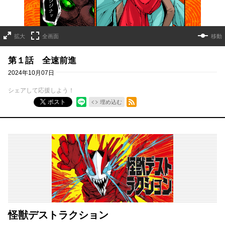
拡大
全画面
移動
第１話 全速前進
2024年10月07日
シェアして応援しよう！
RSSフィード
ポスト
埋め込む
怪獣デストラクション