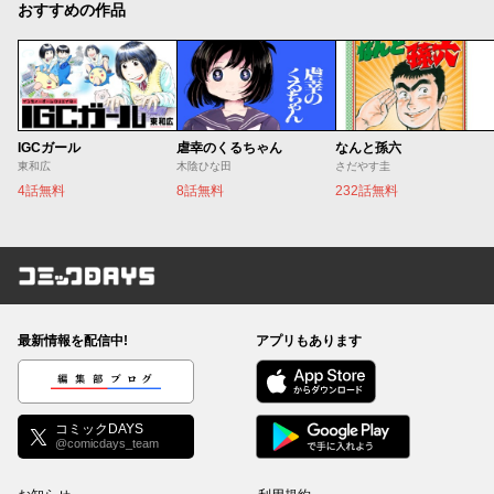
おすすめの作品
IGCガール
虐幸のくるちゃん
なんと孫六
東和広
木陰ひな田
さだやす圭
4話無料
8話無料
232話無料
コミックDAYS
最新情報を配信中!
アプリもあります
編集部ブログ
コミックDAYS
@comicdays_team