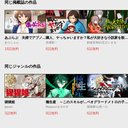
同じ掲載誌の作品
あぶらぶ 夫婦でアブノーマルなラブしませんか？
隣人、ヤっちゃいますか？
私が大好きな小説家を殺すまで
ありしゃん
赤瀬新一
斜線堂有紀/足立いまる
18話無料
6話無料
6話無料
同じジャンルの作品
猩猩姫
種生産 ～このスキルがチートだとまだ誰も気付いていない～
ベオグラードメトロの子供たち
ippatu
Reppuu/まるやす
隷蔵庫/山座一心
3話無料
9話無料
6話無料