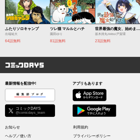
ふたりソロキャンプ
ツレ猫 マルルとハチ
世界最強の魔女、始めました ～私だけ『攻略サイト』を見れる世界で自由に生きます～
出端祐大
園田ゆり
坂木持丸/riritto/戸賀環
64話無料
81話無料
23話無料
コミックDAYS
最新情報を配信中!
アプリもあります
編集部ブログ
コミックDAYS
@comicdays_team
お知らせ
利用規約
ヘルプ／使い方
プライバシーポリシー