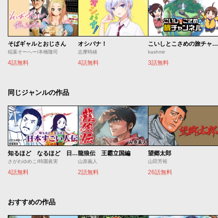
そばギャルとおじさん
オシバナ！
こいしとこさめの旅チャンネル
稲葉そーへー/本橋隆司
志摩時緒
kashmir
4話無料
4話無料
3話無料
同じジャンルの作品
知るほど なるほど 日本すごい人伝
龍狼伝 王霸立国編
望郷太郎
さがわゆめこ/時園眞実
山原義人
山田芳裕
4話無料
2話無料
26話無料
おすすめの作品