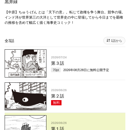
黒井緑
【中原】ちゅう-げん とは「天下の意」。転じて政権を争う舞台。競争の場。
インド洋が世界第三の大洋として世界史の中に登場してから今日までを覇権
の推移を含めて幅広く描く海事史コミック！
全3話
1話から
2026/07/24
第３話
70
pt
2026年08月28日
に無料公開予定
2026/06/26
第２話
無料
2026/06/26
第１話