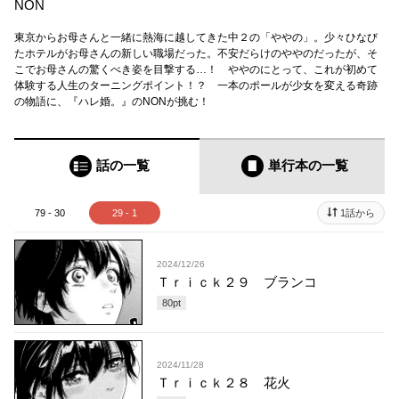
NON
東京からお母さんと一緒に熱海に越してきた中２の「ややの」。少々ひなび
たホテルがお母さんの新しい職場だった。不安だらけのややのだったが、そ
こでお母さんの驚くべき姿を目撃する…！ ややのにとって、これが初めて
体験する人生のターニングポイント！？ 一本のポールが少女を変える奇跡
の物語に、『ハレ婚。』のNONが挑む！
話の一覧
単行本
の一覧
79 - 30
29 - 1
1話から
2024/12/26
Ｔｒｉｃｋ２９ ブランコ
80
pt
2024/11/28
Ｔｒｉｃｋ２８ 花火