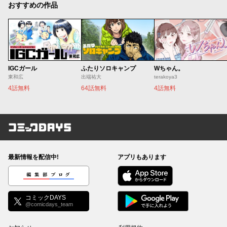
おすすめの作品
IGCガール
ふたりソロキャンプ
Wちゃん。
東和広
出端祐大
terakoya3
4話無料
64話無料
4話無料
コミックDAYS
最新情報を配信中!
アプリもあります
編集部ブログ
コミックDAYS
@comicdays_team