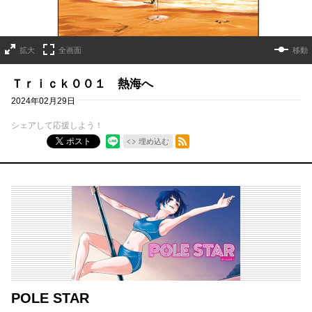
拡大
全画面
移動
Ｔｒｉｃｋ００１ 熱海へ
2024年02月29日
シェアして応援しよう！
RSSフィード
ポスト
埋め込む
POLE STAR