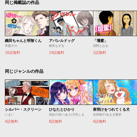
同じ掲載誌の作品
織田ちゃんと明智くん
アパレルドッグ
「壇蜜」
常盤ギヨ
林田もずる
清野とおる
16話無料
19話無料
1話無料
同じジャンルの作品
シルバー・スクリーン
ひなたとひかり
夜明けをつれてくる犬
いまい
高杉六花/べあろ/万冬しま
吉田桃子/あまぎ夏芽
4話無料
8話無料
4話無料