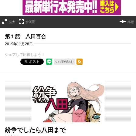
拡大
全画面
移動
第１話 八田百合
2019年11月28日
シェアして応援しよう！
RSSフィード
ポスト
埋め込む
紛争でしたら八田まで