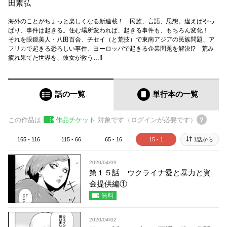
田素弘
海外のことがちょっと楽しくなる新連載！ 民族、言語、思想。違えばやっ
ぱり、事件は起きる。住む場所変われば、起きる事件も、もちろん変化！
それを眼鏡美人・八田百合、チセイ（と荒技）で東南アジアの民族問題、ア
フリカで起きる恐ろしい事件、ヨーロッパで起きる企業問題を解決!? 荒み
疲れ果てた世界を、彼女が救う…!!
話の一覧
単行本
の一覧
この作品は
作品チケット
対象です（ログインが必要です）
165 - 116
115 - 66
65 - 16
15 - 1
1話から
2020/04/09
第１５話 ウクライナ愛と暴力と資
金提供編①
無料
2020/04/02