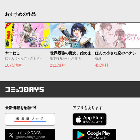
おすすめの作品
ヤニねこ
世界最強の魔女、始めました ～私だけ『攻略サイト』を見れる世界で自由に生きます～
ほんの小さな恋のハナシ
にゃんにゃんファクトリー
坂木持丸/riritto/戸賀環
胡月
107話無料
23話無料
4話無料
コミックDAYS
最新情報を配信中!
アプリもあります
編集部ブログ
コミックDAYS
@comicdays_team