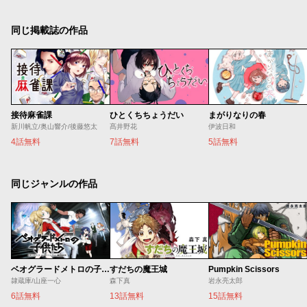
同じ掲載誌の作品
接待麻雀課
ひとくちちょうだい
まがりなりの春
新川帆立/奥山響介/後藤悠太
髙井野花
伊波日和
4話無料
7話無料
5話無料
同じジャンルの作品
ベオグラードメトロの子供たち
すだちの魔王城
Pumpkin Scissors
隷蔵庫/山座一心
森下真
岩永亮太郎
6話無料
13話無料
15話無料