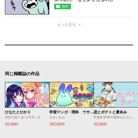
無料
もっと見る
同じ掲載誌の作品
ひなたとひかり
学習マンガ・理科 ウサウサ！
恋とポテトと夏休み
高杉六花/べあろ/万冬しま
まきいわ山
甲斐冬雪/神戸遥真/おとないちあき
8話無料
39話無料
4話無料