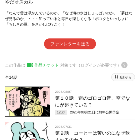
やだオスカル
「なんで雲は浮かんでいるのか」「なぜ海の水はしょっぱいのか」「夢はな
ぜ見るのか」・・・知っていると毎日が楽しくなる！ポコタといっしょに
「ちしきの豆」をさがしに行こう！
ファンレターを送る
この作品は
作品チケット
対象です（ログインが必要です）
全14話
1話から
2026/08/07
第１０話 雷のゴロゴロ音、空でな
にが起きている？
120
pt
2026年08月21日
に無料公開予定
2026/07/31
第９話 コーヒーは苦いのになぜ飲
まれるのか？