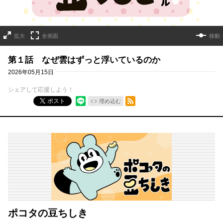
拡大
全画面
移動
第１話 なぜ雲はずっと浮いているのか
2026年05月15日
シェアして応援しよう！
RSSフィード
ポスト
埋め込む
ポコタの豆ちしき