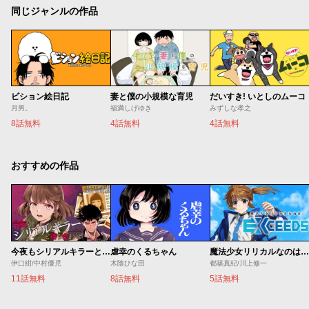
同じジャンルの作品
ビション絵日記
妻と僕の小規模な育児
だいすき! いとしのムーコ
月男。
福満しげゆき
みずしな孝之
8話無料
4話無料
4話無料
おすすめの作品
今夜もシリアルキラーと待ち合わせ
虐幸のくるちゃん
魔法少女リリカルなのは EXCEEDS
伊口紺/中村優児
木陰ひな田
都築真紀/川上修一
11話無料
8話無料
5話無料